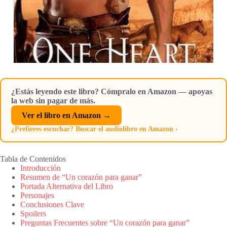
¿Estás leyendo este libro? Cómpralo en Amazon — apoyas
la web sin pagar de más.
Ver el libro en Amazon →
¿Prefieres escuchar? Buscar el audiolibro en Amazon ›
Tabla de Contenidos
Introducción
Resumen de “Un corazón para ganar”
Portada Alternativa del Libro
Personajes
Conclusiones Clave
Spoilers
Preguntas Frecuentes sobre “Un corazón para ganar”