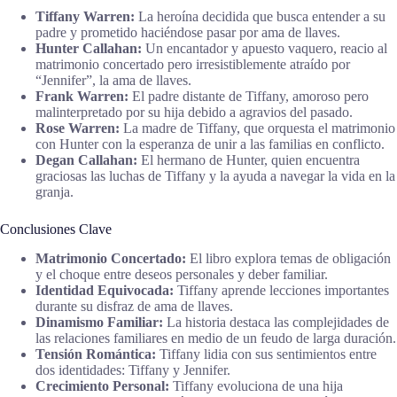
Tiffany Warren:
La heroína decidida que busca entender a su
padre y prometido haciéndose pasar por ama de llaves.
Hunter Callahan:
Un encantador y apuesto vaquero, reacio al
matrimonio concertado pero irresistiblemente atraído por
“Jennifer”, la ama de llaves.
Frank Warren:
El padre distante de Tiffany, amoroso pero
malinterpretado por su hija debido a agravios del pasado.
Rose Warren:
La madre de Tiffany, que orquesta el matrimonio
con Hunter con la esperanza de unir a las familias en conflicto.
Degan Callahan:
El hermano de Hunter, quien encuentra
graciosas las luchas de Tiffany y la ayuda a navegar la vida en la
granja.
Conclusiones Clave
Matrimonio Concertado:
El libro explora temas de obligación
y el choque entre deseos personales y deber familiar.
Identidad Equivocada:
Tiffany aprende lecciones importantes
durante su disfraz de ama de llaves.
Dinamismo Familiar:
La historia destaca las complejidades de
las relaciones familiares en medio de un feudo de larga duración.
Tensión Romántica:
Tiffany lidia con sus sentimientos entre
dos identidades: Tiffany y Jennifer.
Crecimiento Personal:
Tiffany evoluciona de una hija