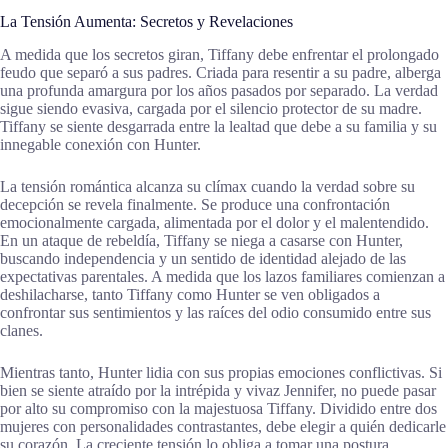
La Tensión Aumenta: Secretos y Revelaciones
A medida que los secretos giran, Tiffany debe enfrentar el prolongado
feudo que separó a sus padres. Criada para resentir a su padre, alberga
una profunda amargura por los años pasados por separado. La verdad
sigue siendo evasiva, cargada por el silencio protector de su madre.
Tiffany se siente desgarrada entre la lealtad que debe a su familia y su
innegable conexión con Hunter.
La tensión romántica alcanza su clímax cuando la verdad sobre su
decepción se revela finalmente. Se produce una confrontación
emocionalmente cargada, alimentada por el dolor y el malentendido.
En un ataque de rebeldía, Tiffany se niega a casarse con Hunter,
buscando independencia y un sentido de identidad alejado de las
expectativas parentales. A medida que los lazos familiares comienzan a
deshilacharse, tanto Tiffany como Hunter se ven obligados a
confrontar sus sentimientos y las raíces del odio consumido entre sus
clanes.
Mientras tanto, Hunter lidia con sus propias emociones conflictivas. Si
bien se siente atraído por la intrépida y vivaz Jennifer, no puede pasar
por alto su compromiso con la majestuosa Tiffany. Dividido entre dos
mujeres con personalidades contrastantes, debe elegir a quién dedicarle
su corazón. La creciente tensión lo obliga a tomar una postura