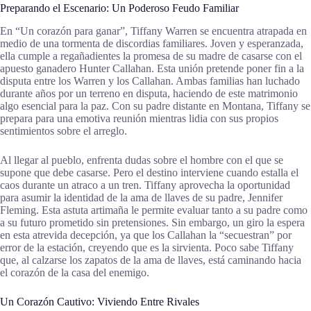
Preparando el Escenario: Un Poderoso Feudo Familiar
En “Un corazón para ganar”, Tiffany Warren se encuentra atrapada en
medio de una tormenta de discordias familiares. Joven y esperanzada,
ella cumple a regañadientes la promesa de su madre de casarse con el
apuesto ganadero Hunter Callahan. Esta unión pretende poner fin a la
disputa entre los Warren y los Callahan. Ambas familias han luchado
durante años por un terreno en disputa, haciendo de este matrimonio
algo esencial para la paz. Con su padre distante en Montana, Tiffany se
prepara para una emotiva reunión mientras lidia con sus propios
sentimientos sobre el arreglo.
Al llegar al pueblo, enfrenta dudas sobre el hombre con el que se
supone que debe casarse. Pero el destino interviene cuando estalla el
caos durante un atraco a un tren. Tiffany aprovecha la oportunidad
para asumir la identidad de la ama de llaves de su padre, Jennifer
Fleming. Esta astuta artimaña le permite evaluar tanto a su padre como
a su futuro prometido sin pretensiones. Sin embargo, un giro la espera
en esta atrevida decepción, ya que los Callahan la “secuestran” por
error de la estación, creyendo que es la sirvienta. Poco sabe Tiffany
que, al calzarse los zapatos de la ama de llaves, está caminando hacia
el corazón de la casa del enemigo.
Un Corazón Cautivo: Viviendo Entre Rivales