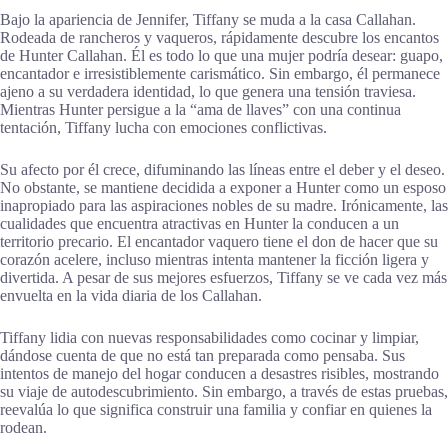
Bajo la apariencia de Jennifer, Tiffany se muda a la casa Callahan.
Rodeada de rancheros y vaqueros, rápidamente descubre los encantos
de Hunter Callahan. Él es todo lo que una mujer podría desear: guapo,
encantador e irresistiblemente carismático. Sin embargo, él permanece
ajeno a su verdadera identidad, lo que genera una tensión traviesa.
Mientras Hunter persigue a la “ama de llaves” con una continua
tentación, Tiffany lucha con emociones conflictivas.
Su afecto por él crece, difuminando las líneas entre el deber y el deseo.
No obstante, se mantiene decidida a exponer a Hunter como un esposo
inapropiado para las aspiraciones nobles de su madre. Irónicamente, las
cualidades que encuentra atractivas en Hunter la conducen a un
territorio precario. El encantador vaquero tiene el don de hacer que su
corazón acelere, incluso mientras intenta mantener la ficción ligera y
divertida. A pesar de sus mejores esfuerzos, Tiffany se ve cada vez más
envuelta en la vida diaria de los Callahan.
Tiffany lidia con nuevas responsabilidades como cocinar y limpiar,
dándose cuenta de que no está tan preparada como pensaba. Sus
intentos de manejo del hogar conducen a desastres risibles, mostrando
su viaje de autodescubrimiento. Sin embargo, a través de estas pruebas,
reevalúa lo que significa construir una familia y confiar en quienes la
rodean.