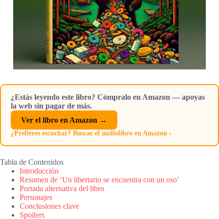
¿Estás leyendo este libro? Cómpralo en Amazon — apoyas
la web sin pagar de más.
Ver el libro en Amazon →
¿Prefieres escuchar? Buscar el audiolibro en Amazon ›
Tabla de Contenidos
Introducción
Resumen de ‘Un libertario se encuentra con un oso’
Portada alternativa del libro
Personajes
Conclusiones clave
Spoilers