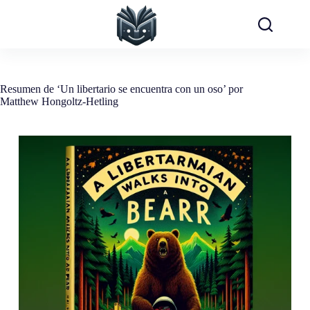
Saltar
al
contenido
Resumen de ‘Un libertario se encuentra con un oso’ por
Matthew Hongoltz-Hetling