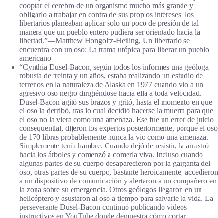
cooptar el cerebro de un organismo mucho más grande y
obligarlo a trabajar en contra de sus propios intereses, los
libertarios planeaban aplicar solo un poco de presión de tal
manera que un pueblo entero pudiera ser orientado hacia la
libertad.”―Matthew Hongoltz-Hetling, Un libertario se
encuentra con un oso: La trama utópica para liberar un pueblo
americano
“Cynthia Dusel-Bacon, según todos los informes una geóloga
robusta de treinta y un años, estaba realizando un estudio de
terrenos en la naturaleza de Alaska en 1977 cuando vio a un
agresivo oso negro dirigiéndose hacia ella a toda velocidad.
Dusel-Bacon agitó sus brazos y gritó, hasta el momento en que
el oso la derribó, tras lo cual decidió hacerse la muerta para que
el oso no la viera como una amenaza. Ese fue un error de juicio
consequential, dijeron los expertos posteriormente, porque el oso
de 170 libras probablemente nunca la vio como una amenaza.
Simplemente tenía hambre. Cuando dejó de resistir, la arrastró
hacia los árboles y comenzó a comerla viva. Incluso cuando
algunas partes de su cuerpo desaparecieron por la garganta del
oso, otras partes de su cuerpo, bastante heroicamente, accedieron
a un dispositivo de comunicación y alertaron a un compañero en
la zona sobre su emergencia. Otros geólogos llegaron en un
helicóptero y asustaron al oso a tiempo para salvarle la vida. La
perseverante Dusel-Bacon continuó publicando videos
instructivos en YouTube donde demuestra cómo cortar