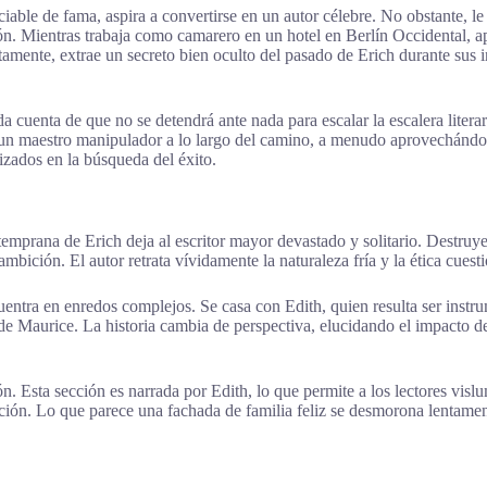
ble de fama, aspira a convertirse en un autor célebre. No obstante, le fa
ón. Mientras trabaja como camarero en un hotel en Berlín Occidental, 
tamente, extrae un secreto bien oculto del pasado de Erich durante sus i
cuenta de que no se detendrá ante nada para escalar la escalera literar
un maestro manipulador a lo largo del camino, a menudo aprovechándose 
izados en la búsqueda del éxito.
mprana de Erich deja al escritor mayor devastado y solitario. Destruye la
ambición. El autor retrata vívidamente la naturaleza fría y la ética cues
ntra en enredos complejos. Se casa con Edith, quien resulta ser instr
 Maurice. La historia cambia de perspectiva, elucidando el impacto de 
ón. Esta sección es narrada por Edith, lo que permite a los lectores 
aición. Lo que parece una fachada de familia feliz se desmorona lentame