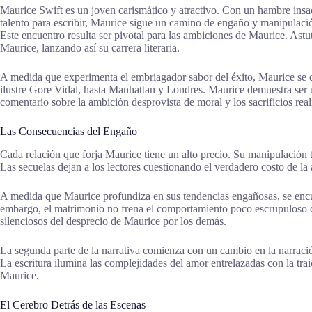
Maurice Swift es un joven carismático y atractivo. Con un hambre insacia
talento para escribir, Maurice sigue un camino de engaño y manipulaci
Este encuentro resulta ser pivotal para las ambiciones de Maurice. Astu
Maurice, lanzando así su carrera literaria.
A medida que experimenta el embriagador sabor del éxito, Maurice se da 
ilustre Gore Vidal, hasta Manhattan y Londres. Maurice demuestra ser 
comentario sobre la ambición desprovista de moral y los sacrificios real
Las Consecuencias del Engaño
Cada relación que forja Maurice tiene un alto precio. Su manipulación te
Las secuelas dejan a los lectores cuestionando el verdadero costo de la 
A medida que Maurice profundiza en sus tendencias engañosas, se encue
embargo, el matrimonio no frena el comportamiento poco escrupuloso de
silenciosos del desprecio de Maurice por los demás.
La segunda parte de la narrativa comienza con un cambio en la narraci
La escritura ilumina las complejidades del amor entrelazadas con la tr
Maurice.
El Cerebro Detrás de las Escenas