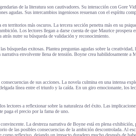
endarias de la literatura son cautivadores. Su interacción con Gore Vid
nes agudas. Sus intercambios ingeniosos resuenan con el espíritu compe
 en territorios más oscuros. La tercera sección penetra más en su psiq
a ambición. Los lectores llegan a darse cuenta de que Maurice prospera 
a atrás nutre su búsqueda de validación y reconocimiento.
as búsquedas exitosas. Plantea preguntas agudas sobre la creatividad, la
na narrativa envolvente llena de tensión. Boyne crea habilidosamente 
 consecuencias de sus acciones. La novela culmina en una intensa explo
elgada línea entre el triunfo y la caída. En un giro emocionante, los l
s lectores a reflexionar sobre la naturaleza del éxito. Las implicacione
te paga el precio por la fama de uno.
 convincente. La destreza narrativa de Boyne está en plena exhibición, 
io de las posibles consecuencias de la ambición descontrolada. Al escal
ante como reflexivo, dejando un impacto duradero mucho después de habe