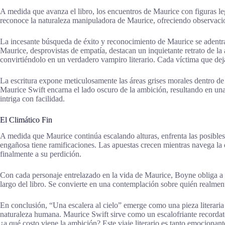
A medida que avanza el libro, los encuentros de Maurice con figuras leg
reconoce la naturaleza manipuladora de Maurice, ofreciendo observacio
La incesante búsqueda de éxito y reconocimiento de Maurice se adentra
Maurice, desprovistas de empatía, destacan un inquietante retrato de l
convirtiéndolo en un verdadero vampiro literario. Cada víctima que dej
La escritura expone meticulosamente las áreas grises morales dentro de l
Maurice Swift encarna el lado oscuro de la ambición, resultando en u
intriga con facilidad.
El Climático Fin
A medida que Maurice continúa escalando alturas, enfrenta las posibles
engañosa tiene ramificaciones. Las apuestas crecen mientras navega la d
finalmente a su perdición.
Con cada personaje entrelazado en la vida de Maurice, Boyne obliga a lo
largo del libro. Se convierte en una contemplación sobre quién realmen
En conclusión, “Una escalera al cielo” emerge como una pieza literaria
naturaleza humana. Maurice Swift sirve como un escalofriante recordator
¿a qué costo viene la ambición? Este viaje literario es tanto emocion