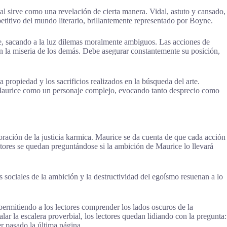
al sirve como una revelación de cierta manera. Vidal, astuto y cansado,
titivo del mundo literario, brillantemente representado por Boyne.
ue, sacando a la luz dilemas moralmente ambiguos. Las acciones de
en la miseria de los demás. Debe asegurar constantemente su posición,
 propiedad y los sacrificios realizados en la búsqueda del arte.
a Maurice como un personaje complejo, evocando tanto desprecio como
ración de la justicia karmica. Maurice se da cuenta de que cada acción
ectores se quedan preguntándose si la ambición de Maurice lo llevará
s sociales de la ambición y la destructividad del egoísmo resuenan a lo
permitiendo a los lectores comprender los lados oscuros de la
ar la escalera proverbial, los lectores quedan lidiando con la pregunta:
r pasado la última página.