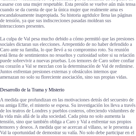
casarse con una mujer respetable. Esta presión se vuelve aún más tensa
cuando se da cuenta de que la única mujer que realmente ama es
escandalosamente inapropiada. Su historia agridulce llena las páginas
de tensión, ya que sus indiscreciones pasadas moldean sus
interacciones presentes.
La culpa de Val pesa mucho debido a cómo permitió que las presiones
sociales dictaran sus elecciones. Arrepentido de no haber defendido a
Caro ante su familia, lo que llevó a su compromiso roto. Su reunión
está llena de sentimientos no resueltos y curiosidad sobre si su relación
puede sobrevivir a nuevas pruebas. Los temores de Caro sobre confiar
su corazón a Val se mezclan con la determinación de Val de redimirse.
Juntos enfrentan presiones externas y obstáculos internos que
amenazan no solo su floreciente asociación, sino sus propias vidas.
Desarrollo de la Trama y Misterio
A medida que profundizan en las motivaciones detrás del secuestro de
su amiga Effie, el misterio se espesa. Su investigación los lleva a través
de los teatros de Londres y pueblos costeros, ofreciendo vislumbres de
la vida más allá de la alta sociedad. Cada pista no solo aumenta la
tensión, sino que también obliga a Caro y Val a enfrentar sus propios
temores y deseos. A medida que se acercan al villano, se le presenta a
Val la oportunidad de demostrar su valía. No solo debe participar en el