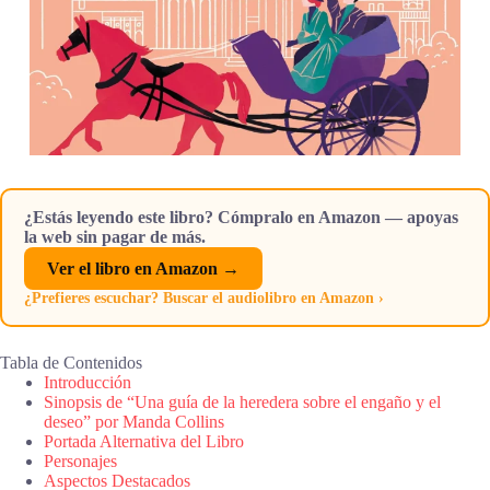
¿Estás leyendo este libro? Cómpralo en Amazon — apoyas
la web sin pagar de más.
Ver el libro en Amazon →
¿Prefieres escuchar? Buscar el audiolibro en Amazon ›
Tabla de Contenidos
Introducción
Sinopsis de “Una guía de la heredera sobre el engaño y el
deseo” por Manda Collins
Portada Alternativa del Libro
Personajes
Aspectos Destacados