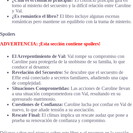
¿Cuál es el conflicto principal?
El conflicto principal gira en
torno al misterio del secuestro y la difícil relación entre Caroline
y Val.
¿Es romántico el libro?
El libro incluye algunas escenas
románticas pero mantiene un equilibrio con la trama de misterio.
Spoilers
ADVERTENCIA: ¡Esta sección contiene spoilers!
El Arrepentimiento de Val:
Val rompe su compromiso con
Caroline para protegerla de la snobismo de su familia, lo que
conduce al desamor.
Revelación del Secuestro:
Se descubre que el secuestro de
Effie está conectado a secretos familiares, añadiendo una capa
de complejidad.
Situaciones Comprometidas:
Las acciones de Caroline llevan
a una situación comprometedora con Val, resultando en su
apresurado matrimonio.
Cuestiones de Confianza:
Caroline lucha por confiar en Val de
nuevo, lo que añade tensión a su asociación.
Rescate Final:
El clímax implica un rescate audaz que pone a
prueba su renovación de confianza y compromiso.
Déjanos saber qué piensas sobre este libro y el resumen en la sección