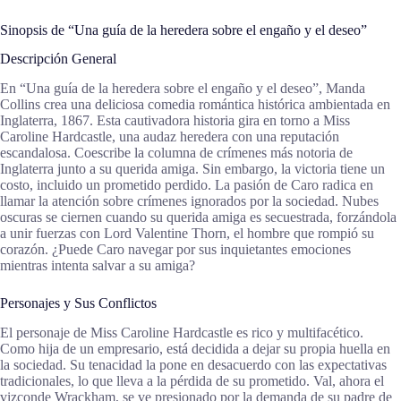
Sinopsis de “Una guía de la heredera sobre el engaño y el deseo”
Descripción General
En “Una guía de la heredera sobre el engaño y el deseo”, Manda
Collins crea una deliciosa comedia romántica histórica ambientada en
Inglaterra, 1867. Esta cautivadora historia gira en torno a Miss
Caroline Hardcastle, una audaz heredera con una reputación
escandalosa. Coescribe la columna de crímenes más notoria de
Inglaterra junto a su querida amiga. Sin embargo, la victoria tiene un
costo, incluido un prometido perdido. La pasión de Caro radica en
llamar la atención sobre crímenes ignorados por la sociedad. Nubes
oscuras se ciernen cuando su querida amiga es secuestrada, forzándola
a unir fuerzas con Lord Valentine Thorn, el hombre que rompió su
corazón. ¿Puede Caro navegar por sus inquietantes emociones
mientras intenta salvar a su amiga?
Personajes y Sus Conflictos
El personaje de Miss Caroline Hardcastle es rico y multifacético.
Como hija de un empresario, está decidida a dejar su propia huella en
la sociedad. Su tenacidad la pone en desacuerdo con las expectativas
tradicionales, lo que lleva a la pérdida de su prometido. Val, ahora el
vizconde Wrackham, se ve presionado por la demanda de su padre de