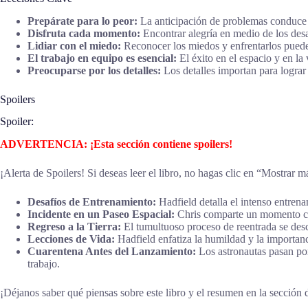
Prepárate para lo peor:
La anticipación de problemas conduce a
Disfruta cada momento:
Encontrar alegría en medio de los desa
Lidiar con el miedo:
Reconocer los miedos y enfrentarlos puede 
El trabajo en equipo es esencial:
El éxito en el espacio y en la
Preocuparse por los detalles:
Los detalles importan para lograr
Spoilers
Spoiler:
ADVERTENCIA: ¡Esta sección contiene spoilers!
¡Alerta de Spoilers! Si deseas leer el libro, no hagas clic en “Mostrar m
Desafíos de Entrenamiento:
Hadfield detalla el intenso entrena
Incidente en un Paseo Espacial:
Chris comparte un momento crít
Regreso a la Tierra:
El tumultuoso proceso de reentrada se desc
Lecciones de Vida:
Hadfield enfatiza la humildad y la importanci
Cuarentena Antes del Lanzamiento:
Los astronautas pasan por
trabajo.
¡Déjanos saber qué piensas sobre este libro y el resumen en la sección d