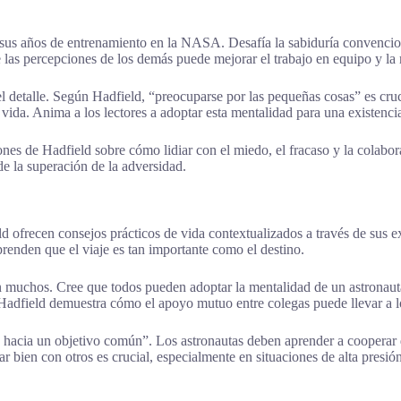
e sus años de entrenamiento en la NASA. Desafía la sabiduría convencio
 las percepciones de los demás puede mejorar el trabajo en equipo y la
 el detalle. Según Hadfield, “preocuparse por las pequeñas cosas” es cruci
 vida. Anima a los lectores a adoptar esta mentalidad para una existenci
nes de Hadfield sobre cómo lidiar con el miedo, el fracaso y la colabora
de la superación de la adversidad.
ld ofrecen consejos prácticos de vida contextualizados a través de sus e
aprenden que el viaje es tan importante como el destino.
n muchos. Cree que todos pueden adoptar la mentalidad de un astronauta,
. Hadfield demuestra cómo el apoyo mutuo entre colegas puede llevar a l
s hacia un objetivo común”. Los astronautas deben aprender a cooperar 
r bien con otros es crucial, especialmente en situaciones de alta presión