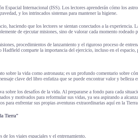
ción Espacial Internacional (ISS). Los lectores aprenderán cómo los ast
ravedad, y los intrincados sistemas para mantener la higiene.
cio, haciendo que los lectores se sientan conectados a la experiencia. L
plemente de ejecutar misiones, sino de valorar cada momento rodeado p
isiones, procedimientos de lanzamiento y el riguroso proceso de entrena
 Hadfield comparte la importancia del ejercicio, incluso en el espacio, p
ato sobre la vida como astronauta; es un profundo comentario sobre cómo 
l mensaje clave del libro enfatiza que se puede encontrar valor y belleza
 sobre los desafíos de la vida. Al prepararse a fondo para cada situaci
 animados y motivados para reformular sus vidas, ya sea aspirando a alca
stos para enfrentar sus propias aventuras extraordinarias aquí en la Tierra
la Tierra”
s de los viajes espaciales y el entrenamiento.