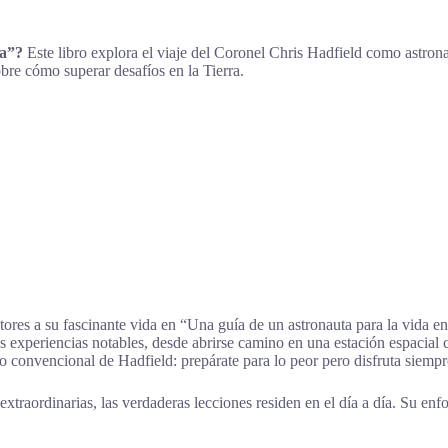
ra”?
Este libro explora el viaje del Coronel Chris Hadfield como astrona
obre cómo superar desafíos en la Tierra.
tores a su fascinante vida en “Una guía de un astronauta para la vida e
sus experiencias notables, desde abrirse camino en una estación espacial
oco convencional de Hadfield: prepárate para lo peor pero disfruta siemp
traordinarias, las verdaderas lecciones residen en el día a día. Su enf