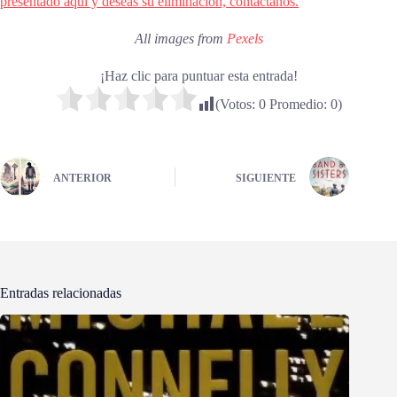
presentado aquí y deseas su eliminación, contáctanos.
All images from
Pexels
¡Haz clic para puntuar esta entrada!
(Votos:
0
Promedio:
0
)
ANTERIOR
SIGUIENTE
Entradas relacionadas