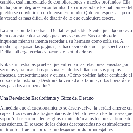
cambio, está impregnado de complicaciones y miedos profundos. Ella
lucha por reintegrarse en su familia. La curiosidad de los habitantes del
pueblo se convierte en un intenso escrutinio. Quieren respuestas, pero
la verdad es más difícil de digerir de lo que cualquiera espera.
La aprensión de Leo hacia Delilah es palpable. Siente que algo no está
bien con esta chica salvaje que apenas conoce. Sus cambios lo
inquietan mientras intenta recordar a su hermana como solía ser. A
medida que pasan las páginas, se hace evidente que la perspectiva de
Delilah alberga verdades oscuras y perturbadoras.
Kubica muestra las pruebas que enfrentan las relaciones tensadas por
secretos y traumas. Los personajes adultos lidian con sus propios
fracasos, arrepentimientos y culpas. ¿Cómo podrían haber cambiado el
curso de la historia? ¿Destruirá la verdad a la familia, o los liberará de
sus pasados atormentados?
Una Revelación Escalofriante y Giros del Destino
A medida que el cuestionamiento se desenvuelve, la verdad emerge en
capas. Los recuerdos fragmentados de Delilah revelan los horrores que
soportó. Los sorprendentes giros mantendrán a los lectores al borde de
sus asientos. El regreso de las chicas desaparecidas no es simplemente
un triunfo. Trae un horror y un desgarrador dolor innegables.