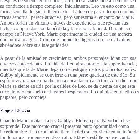
Después de su encuentro inicial, la Princesa Marie pide a Leo que sea
su conductor a tiempo completo. Inicialmente, Leo ve esto como una
forma sencilla de ganar dinero extra. La idea de pasar tiempo con una
“ricas señorita” parece atractiva, pero subestima el encanto de Marie.
Ambos forjan un vínculo a través de experiencias que revelan sus
luchas compartidas con la pérdida y la responsabilidad. Durante su
tiempo en Nueva York, Marie experimenta la ciudad de una manera
que nunca imaginó. Comparte momentos ligeros con Leo y Gabby,
abriéndose sobre sus inseguridades.
A pesar de la amistad en crecimiento, ambos personajes lidian con sus
diversos antecedentes. La vida de Leo gira entorno a la supervivencia,
mientras que la de Marie llega con el estigma de los protocolos reales.
Gabby rápidamente se convierte en una parte querida de este dúo. Su
espíritu vivaz añade una dinámica encantadora a su trío. A medida que
Marie se siente atraída por la calidez de Leo, se da cuenta de que está
encontrando consuelo en lugares inesperados. La química entre ellos es
palpable, pero compleja.
Viaje a Eldovia
Cuando Marie invita a Leo y Gabby a Eldovia para Navidad, él se
sorprende. Este momento crucial presenta tanto oportunidad como
incertidumbre. La encantadora tierra ficticia se convierte en un telón de
fondo para su romance en desarrollo. Eldovia está llena de encanto