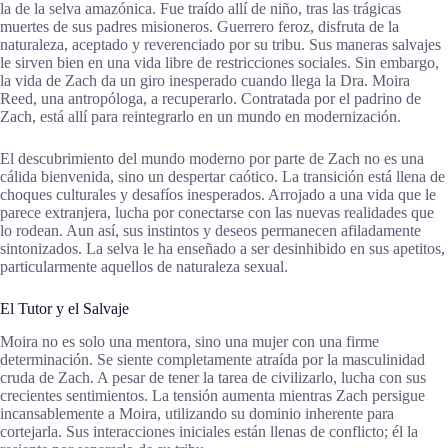
la de la selva amazónica. Fue traído allí de niño, tras las trágicas
muertes de sus padres misioneros. Guerrero feroz, disfruta de la
naturaleza, aceptado y reverenciado por su tribu. Sus maneras salvajes
le sirven bien en una vida libre de restricciones sociales. Sin embargo,
la vida de Zach da un giro inesperado cuando llega la Dra. Moira
Reed, una antropóloga, a recuperarlo. Contratada por el padrino de
Zach, está allí para reintegrarlo en un mundo en modernización.
El descubrimiento del mundo moderno por parte de Zach no es una
cálida bienvenida, sino un despertar caótico. La transición está llena de
choques culturales y desafíos inesperados. Arrojado a una vida que le
parece extranjera, lucha por conectarse con las nuevas realidades que
lo rodean. Aun así, sus instintos y deseos permanecen afiladamente
sintonizados. La selva le ha enseñado a ser desinhibido en sus apetitos,
particularmente aquellos de naturaleza sexual.
El Tutor y el Salvaje
Moira no es solo una mentora, sino una mujer con una firme
determinación. Se siente completamente atraída por la masculinidad
cruda de Zach. A pesar de tener la tarea de civilizarlo, lucha con sus
crecientes sentimientos. La tensión aumenta mientras Zach persigue
incansablemente a Moira, utilizando su dominio inherente para
cortejarla. Sus interacciones iniciales están llenas de conflicto; él la