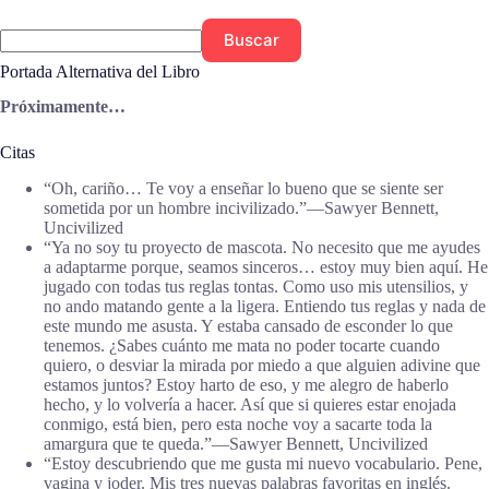
Buscar
Portada Alternativa del Libro
Próximamente…
Citas
“Oh, cariño… Te voy a enseñar lo bueno que se siente ser
sometida por un hombre incivilizado.”―Sawyer Bennett,
Uncivilized
“Ya no soy tu proyecto de mascota. No necesito que me ayudes
a adaptarme porque, seamos sinceros… estoy muy bien aquí. He
jugado con todas tus reglas tontas. Como uso mis utensilios, y
no ando matando gente a la ligera. Entiendo tus reglas y nada de
este mundo me asusta. Y estaba cansado de esconder lo que
tenemos. ¿Sabes cuánto me mata no poder tocarte cuando
quiero, o desviar la mirada por miedo a que alguien adivine que
estamos juntos? Estoy harto de eso, y me alegro de haberlo
hecho, y lo volvería a hacer. Así que si quieres estar enojada
conmigo, está bien, pero esta noche voy a sacarte toda la
amargura que te queda.”―Sawyer Bennett, Uncivilized
“Estoy descubriendo que me gusta mi nuevo vocabulario. Pene,
vagina y joder. Mis tres nuevas palabras favoritas en inglés.