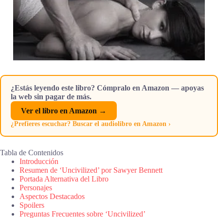
¿Estás leyendo este libro? Cómpralo en Amazon — apoyas
la web sin pagar de más.
Ver el libro en Amazon →
¿Prefieres escuchar? Buscar el audiolibro en Amazon ›
Tabla de Contenidos
Introducción
Resumen de ‘Uncivilized’ por Sawyer Bennett
Portada Alternativa del Libro
Personajes
Aspectos Destacados
Spoilers
Preguntas Frecuentes sobre ‘Uncivilized’