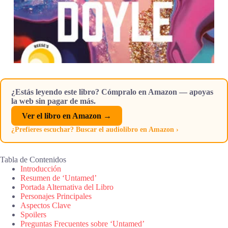
¿Estás leyendo este libro? Cómpralo en Amazon — apoyas
la web sin pagar de más.
Ver el libro en Amazon →
¿Prefieres escuchar? Buscar el audiolibro en Amazon ›
Tabla de Contenidos
Introducción
Resumen de ‘Untamed’
Portada Alternativa del Libro
Personajes Principales
Aspectos Clave
Spoilers
Preguntas Frecuentes sobre ‘Untamed’