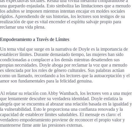
las expectativas sociales. Relata una vívida metáfora comparándose a
una guepardo enjaulada. Esto simboliza las limitaciones que a menudo
los adultos se imponen mientras intentan encajar en moldes sociales
rígidos. Aprendiendo de sus historias, los lectores son testigos de su
realización de que es vital encender el espíritu salvaje propio para
reclamar una vida plena.
Empoderamiento a Través de Límites
Un tema vital que surge en la narrativa de Doyle es la importancia de
establecer límites. Durante demasiado tiempo, las mujeres han sido
condicionadas a complacer a los demás mientras desatienden sus
propias necesidades. Doyle aboga por reclamar la voz que a menudo
es silenciada por los roles de género culturales. Sus palabras actúan
como un llamado, recordando a los lectores que la autoaceptación y el
amor son fundamentales para la felicidad genuina.
Al relatar su relación con Abby Wambach, los lectores ven a una mujer
que lentamente descubre su verdadera identidad. Doyle enfatiza la
alegría que se encuentra al abrazar una relación basada en la igualdad y
la vulnerabilidad. Esto le proporciona una confianza renovada y la
capacidad de establecer límites saludables. El mensaje es claro: el
verdadero empoderamiento proviene de reconocer el propio valor y
mantenerse firme ante las presiones externas.