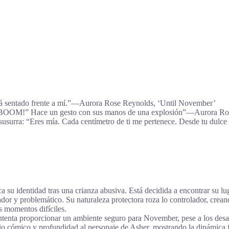
stá sentado frente a mí.”―Aurora Rose Reynolds, ‘Until November’
e – BOOM!” Hace un gesto con sus manos de una explosión”―Aurora R
 susurra: “Eres mía. Cada centímetro de ti me pertenece. Desde tu dulce
 su identidad tras una crianza abusiva. Está decidida a encontrar su lu
ador y problemático. Su naturaleza protectora roza lo controlador, cre
 momentos difíciles.
intenta proporcionar un ambiente seguro para November, pese a los desa
o cómico y profundidad al personaje de Asher, mostrando la dinámica f