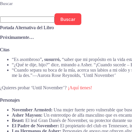
Buscar
Buscar
Portada Alternativa del Libro
Próximamente…
Citas
“Es asombroso”
, susurró,
“saber que mi propósito en la vida e
“¿Qué te dije, hijo?” dice, mirando a Asher. “¡Cuando suced
“Cuando separa su boca de la mía, acerca sus labios a mi oído y
me la des.”―Aurora Rose Reynolds, ‘Until November’
¿Quieres probar ‘Until November’?
¡Aquí tienes!
Personajes
November Armsted:
Una mujer fuerte pero vulnerable que busca
Asher Mayson:
Un estereotipo de alfa masculino que es encant
Beast:
El leal Gran Danés de November, su protector durante sus
El Padre de November:
El propietario del club en Tennessee, 
Los Hermanos de Asher:
Personajes de apoyo que ofrecen alivi