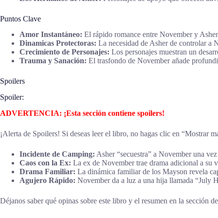
Puntos Clave
Amor Instantáneo:
El rápido romance entre November y Asher s
Dinamicas Protectoras:
La necesidad de Asher de controlar a 
Crecimiento de Personajes:
Los personajes muestran un desarro
Trauma y Sanación:
El trasfondo de November añade profundid
Spoilers
Spoiler:
ADVERTENCIA: ¡Esta sección contiene spoilers!
¡Alerta de Spoilers! Si deseas leer el libro, no hagas clic en “Mostrar m
Incidente de Camping:
Asher “secuestra” a November una vez pa
Caos con la Ex:
La ex de November trae drama adicional a su vi
Drama Familiar:
La dinámica familiar de los Mayson revela cap
Agujero Rápido:
November da a luz a una hija llamada “July H
Déjanos saber qué opinas sobre este libro y el resumen en la sección de 