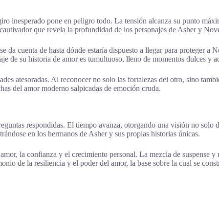
iro inesperado pone en peligro todo. La tensión alcanza su punto máxi
 cautivador que revela la profundidad de los personajes de Asher y No
da cuenta de hasta dónde estaría dispuesto a llegar para proteger a Nov
aje de su historia de amor es tumultuoso, lleno de momentos dulces y a
idades atesoradas. Al reconocer no solo las fortalezas del otro, sino t
uchas del amor moderno salpicadas de emoción cruda.
 y preguntas respondidas. El tiempo avanza, otorgando una visión no so
ntrándose en los hermanos de Asher y sus propias historias únicas.
amor, la confianza y el crecimiento personal. La mezcla de suspense y r
onio de la resiliencia y el poder del amor, la base sobre la cual se con