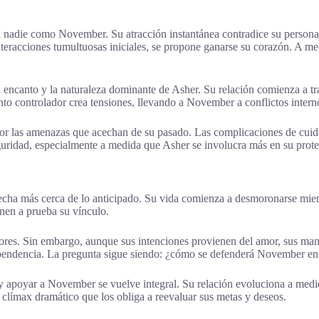
 nadie como November. Su atracción instantánea contradice su persona
teracciones tumultuosas iniciales, se propone ganarse su corazón. A me
l encanto y la naturaleza dominante de Asher. Su relación comienza a t
o controlador crea tensiones, llevando a November a conflictos intern
or las amenazas que acechan de su pasado. Las complicaciones de cui
eguridad, especialmente a medida que Asher se involucra más en su prote
echa más cerca de lo anticipado. Su vida comienza a desmoronarse mie
en a prueba su vínculo.
ctores. Sin embargo, aunque sus intenciones provienen del amor, sus ma
ndependencia. La pregunta sigue siendo: ¿cómo se defenderá November 
 y apoyar a November se vuelve integral. Su relación evoluciona a med
 clímax dramático que los obliga a reevaluar sus metas y deseos.