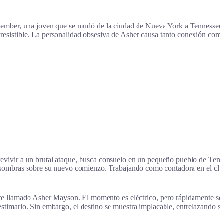
ovember, una joven que se mudó de la ciudad de Nueva York a Tennessee
rresistible. La personalidad obsesiva de Asher causa tanto conexión c
vivir a un brutal ataque, busca consuelo en un pequeño pueblo de Tenn
o sombras sobre su nuevo comienzo. Trabajando como contadora en el cl
nte llamado Asher Mayson. El momento es eléctrico, pero rápidamente 
estimarlo. Sin embargo, el destino se muestra implacable, entrelazando