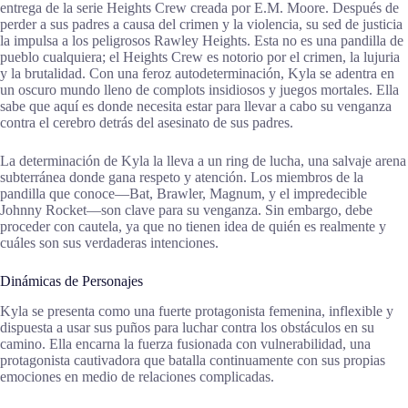
entrega de la serie Heights Crew creada por E.M. Moore. Después de
perder a sus padres a causa del crimen y la violencia, su sed de justicia
la impulsa a los peligrosos Rawley Heights. Esta no es una pandilla de
pueblo cualquiera; el Heights Crew es notorio por el crimen, la lujuria
y la brutalidad. Con una feroz autodeterminación, Kyla se adentra en
un oscuro mundo lleno de complots insidiosos y juegos mortales. Ella
sabe que aquí es donde necesita estar para llevar a cabo su venganza
contra el cerebro detrás del asesinato de sus padres.
La determinación de Kyla la lleva a un ring de lucha, una salvaje arena
subterránea donde gana respeto y atención. Los miembros de la
pandilla que conoce—Bat, Brawler, Magnum, y el impredecible
Johnny Rocket—son clave para su venganza. Sin embargo, debe
proceder con cautela, ya que no tienen idea de quién es realmente y
cuáles son sus verdaderas intenciones.
Dinámicas de Personajes
Kyla se presenta como una fuerte protagonista femenina, inflexible y
dispuesta a usar sus puños para luchar contra los obstáculos en su
camino. Ella encarna la fuerza fusionada con vulnerabilidad, una
protagonista cautivadora que batalla continuamente con sus propias
emociones en medio de relaciones complicadas.