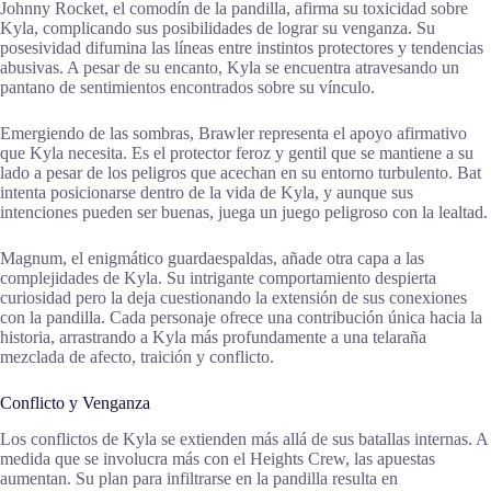
Johnny Rocket, el comodín de la pandilla, afirma su toxicidad sobre
Kyla, complicando sus posibilidades de lograr su venganza. Su
posesividad difumina las líneas entre instintos protectores y tendencias
abusivas. A pesar de su encanto, Kyla se encuentra atravesando un
pantano de sentimientos encontrados sobre su vínculo.
Emergiendo de las sombras, Brawler representa el apoyo afirmativo
que Kyla necesita. Es el protector feroz y gentil que se mantiene a su
lado a pesar de los peligros que acechan en su entorno turbulento. Bat
intenta posicionarse dentro de la vida de Kyla, y aunque sus
intenciones pueden ser buenas, juega un juego peligroso con la lealtad.
Magnum, el enigmático guardaespaldas, añade otra capa a las
complejidades de Kyla. Su intrigante comportamiento despierta
curiosidad pero la deja cuestionando la extensión de sus conexiones
con la pandilla. Cada personaje ofrece una contribución única hacia la
historia, arrastrando a Kyla más profundamente a una telaraña
mezclada de afecto, traición y conflicto.
Conflicto y Venganza
Los conflictos de Kyla se extienden más allá de sus batallas internas. A
medida que se involucra más con el Heights Crew, las apuestas
aumentan. Su plan para infiltrarse en la pandilla resulta en