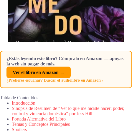
¿Estás leyendo este libro? Cómpralo en Amazon — apoyas
la web sin pagar de más.
Ver el libro en Amazon →
¿Prefieres escuchar? Buscar el audiolibro en Amazon ›
Tabla de Contenidos
Introducción
Sinopsis de Resumen de “Ver lo que me hiciste hacer: poder,
control y violencia doméstica” por Jess Hill
Portada Alternativa del Libro
Temas y Conceptos Principales
Spoilers