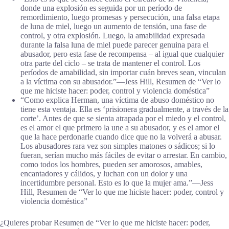
donde una explosión es seguida por un período de
remordimiento, luego promesas y persecución, una falsa etapa
de luna de miel, luego un aumento de tensión, una fase de
control, y otra explosión. Luego, la amabilidad expresada
durante la falsa luna de miel puede parecer genuina para el
abusador, pero esta fase de recompensa – al igual que cualquier
otra parte del ciclo – se trata de mantener el control. Los
períodos de amabilidad, sin importar cuán breves sean, vinculan
a la víctima con su abusador.”―Jess Hill, Resumen de “Ver lo
que me hiciste hacer: poder, control y violencia doméstica”
“Como explica Herman, una víctima de abuso doméstico no
tiene esta ventaja. Ella es ‘prisionera gradualmente, a través de la
corte’. Antes de que se sienta atrapada por el miedo y el control,
es el amor el que primero la une a su abusador, y es el amor el
que la hace perdonarle cuando dice que no la volverá a abusar.
Los abusadores rara vez son simples matones o sádicos; si lo
fueran, serían mucho más fáciles de evitar o arrestar. En cambio,
como todos los hombres, pueden ser amorosos, amables,
encantadores y cálidos, y luchan con un dolor y una
incertidumbre personal. Esto es lo que la mujer ama.”―Jess
Hill, Resumen de “Ver lo que me hiciste hacer: poder, control y
violencia doméstica”
¿Quieres probar Resumen de “Ver lo que me hiciste hacer: poder,