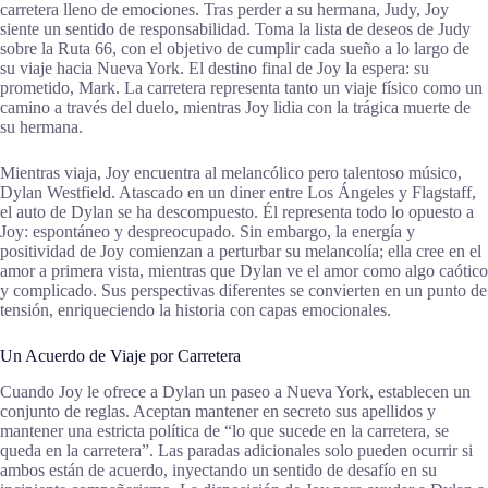
carretera lleno de emociones. Tras perder a su hermana, Judy, Joy
siente un sentido de responsabilidad. Toma la lista de deseos de Judy
sobre la Ruta 66, con el objetivo de cumplir cada sueño a lo largo de
su viaje hacia Nueva York. El destino final de Joy la espera: su
prometido, Mark. La carretera representa tanto un viaje físico como un
camino a través del duelo, mientras Joy lidia con la trágica muerte de
su hermana.
Mientras viaja, Joy encuentra al melancólico pero talentoso músico,
Dylan Westfield. Atascado en un diner entre Los Ángeles y Flagstaff,
el auto de Dylan se ha descompuesto. Él representa todo lo opuesto a
Joy: espontáneo y despreocupado. Sin embargo, la energía y
positividad de Joy comienzan a perturbar su melancolía; ella cree en el
amor a primera vista, mientras que Dylan ve el amor como algo caótico
y complicado. Sus perspectivas diferentes se convierten en un punto de
tensión, enriqueciendo la historia con capas emocionales.
Un Acuerdo de Viaje por Carretera
Cuando Joy le ofrece a Dylan un paseo a Nueva York, establecen un
conjunto de reglas. Aceptan mantener en secreto sus apellidos y
mantener una estricta política de “lo que sucede en la carretera, se
queda en la carretera”. Las paradas adicionales solo pueden ocurrir si
ambos están de acuerdo, inyectando un sentido de desafío en su