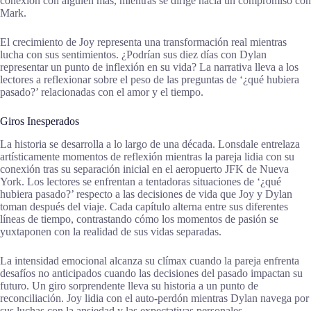
conexión con alguien más, mientras se dirige hacia un compromiso con
Mark.
El crecimiento de Joy representa una transformación real mientras
lucha con sus sentimientos. ¿Podrían sus diez días con Dylan
representar un punto de inflexión en su vida? La narrativa lleva a los
lectores a reflexionar sobre el peso de las preguntas de ‘¿qué hubiera
pasado?’ relacionadas con el amor y el tiempo.
Giros Inesperados
La historia se desarrolla a lo largo de una década. Lonsdale entrelaza
artísticamente momentos de reflexión mientras la pareja lidia con su
conexión tras su separación inicial en el aeropuerto JFK de Nueva
York. Los lectores se enfrentan a tentadoras situaciones de ‘¿qué
hubiera pasado?’ respecto a las decisiones de vida que Joy y Dylan
toman después del viaje. Cada capítulo alterna entre sus diferentes
líneas de tiempo, contrastando cómo los momentos de pasión se
yuxtaponen con la realidad de sus vidas separadas.
La intensidad emocional alcanza su clímax cuando la pareja enfrenta
desafíos no anticipados cuando las decisiones del pasado impactan su
futuro. Un giro sorprendente lleva su historia a un punto de
reconciliación. Joy lidia con el auto-perdón mientras Dylan navega por
sus luchas con la ansiedad y las expectativas personales.