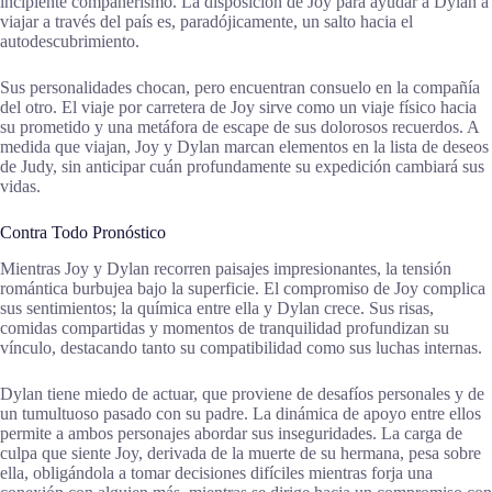
incipiente compañerismo. La disposición de Joy para ayudar a Dylan a
viajar a través del país es, paradójicamente, un salto hacia el
autodescubrimiento.
Sus personalidades chocan, pero encuentran consuelo en la compañía
del otro. El viaje por carretera de Joy sirve como un viaje físico hacia
su prometido y una metáfora de escape de sus dolorosos recuerdos. A
medida que viajan, Joy y Dylan marcan elementos en la lista de deseos
de Judy, sin anticipar cuán profundamente su expedición cambiará sus
vidas.
Contra Todo Pronóstico
Mientras Joy y Dylan recorren paisajes impresionantes, la tensión
romántica burbujea bajo la superficie. El compromiso de Joy complica
sus sentimientos; la química entre ella y Dylan crece. Sus risas,
comidas compartidas y momentos de tranquilidad profundizan su
vínculo, destacando tanto su compatibilidad como sus luchas internas.
Dylan tiene miedo de actuar, que proviene de desafíos personales y de
un tumultuoso pasado con su padre. La dinámica de apoyo entre ellos
permite a ambos personajes abordar sus inseguridades. La carga de
culpa que siente Joy, derivada de la muerte de su hermana, pesa sobre
ella, obligándola a tomar decisiones difíciles mientras forja una