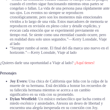
cuando el cerebro sigue funcionando mientras otras partes se
congelan o fallan. La vida de una persona pasa rápidamente ante
sus ojos. Los eventos no siempre se reproducen
cronológicamente, pero son los momentos más emocionales
vividos a lo largo de una vida. Estos marcadores de memoria se
reproducen en revisión en pleno color y detalle explícito, y
evocan cada emoción que se experimentó previamente en
tiempo real. Se siente como una eternidad cuando ocurre, pero
en realidad dura solo unos segundos.”―Kerry Lonsdale, Viaje
al lado
“Siempre rumbo al oeste. El final del día marca uno nuevo en el
horizonte.”―Kerry Lonsdale, Viaje al lado
¿Quieres darle una oportunidad a Viaje al lado?
¡Aquí tienes!
Personajes
Joy Evers:
Una chica de California que lidia con la culpa de la
muerte de su hermana. Está decidida a honrar los recuerdos de
su fallecida hermana mientras se acerca a un cambio
significativo en su vida con su prometido.
Dylan Westfield:
Un músico melancólico que lucha contra el
miedo escénico y ansiedades. Atesora un deseo de libertad y
encuentra una alegría inesperada en su conexión con Joy.