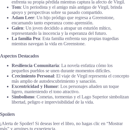
enfrenta su propia pérdida mientras captura la afecto de Virgil.
Tom
: Un periodista y el amigo más antiguo de Virgil, brinda
apoyo y perspectivas sobre su pasado compartido.
Adam Leer
: Un hijo pródigo que regresa a Greenstone,
encarnando tanto esperanza como aprensión.
Galen
: Un joven decidido a atrapar un esturión mítico,
representando la inocencia y la esperanza del futuro.
La familia Pea
: Esta familia enfrenta sus propias tragedias
mientras navegan la vida en Greenstone.
Aspectos Destacados
Resiliencia Comunitaria
: La novela enfatiza cómo los
pequeños pueblos se unen durante momentos difíciles.
Crecimiento Personal
: El viaje de Virgil representa el concepto
más amplio de autodescubrimiento y sanación.
Excentricidad y Humor
: Los personajes añaden un toque
ligero, manteniendo el tono atractivo.
Simbolismo
: Cometas, tormentas y el Lago Superior simbolizan
libertad, peligro e imprevisibilidad de la vida.
Spoilers
¡Alerta de Spoiler! Si deseas leer el libro, no hagas clic en “Mostrar
más” y arruines tu experiencia.