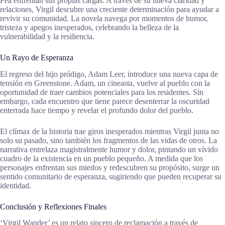
Pea enfrentan sus propias cargas. A través de su nueva claridad y
relaciones, Virgil descubre una creciente determinación para ayudar a
revivir su comunidad. La novela navega por momentos de humor,
tristeza y apegos inesperados, celebrando la belleza de la
vulnerabilidad y la resiliencia.
Un Rayo de Esperanza
El regreso del hijo pródigo, Adam Leer, introduce una nueva capa de
tensión en Greenstone. Adam, un cineasta, vuelve al pueblo con la
oportunidad de traer cambios potenciales para los residentes. Sin
embargo, cada encuentro que tiene parece desenterrar la oscuridad
enterrada hace tiempo y revelar el profundo dolor del pueblo.
El clímax de la historia trae giros inesperados mientras Virgil junta no
solo su pasado, sino también los fragmentos de las vidas de otros. La
narrativa entrelaza magistralmente humor y dolor, pintando un vívido
cuadro de la existencia en un pueblo pequeño. A medida que los
personajes enfrentan sus miedos y redescubren su propósito, surge un
sentido comunitario de esperanza, sugiriendo que pueden recuperar su
identidad.
Conclusión y Reflexiones Finales
‘Virgil Wander’ es un relato sincero de reclamación a través de