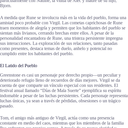
particularmente con Nadine, la viuda de Alec y madre de su hijo,
Bjorn.
A medida que Rune se involucra más en la vida del pueblo, forma una
amistad poco probable con Virgil. Las cometas caprichosas de Rune
traen momentos de alegría y permiten que los habitantes del pueblo se
sientan más livianos, cerrando brechas entre ellos. A pesar de la
personalidad encantadora de Rune, una tristeza persistente impregna
sus interacciones. La exploración de sus relaciones, tanto pasadas
como presentes, destaca temas de duelo, anhelo y potencial no
cumplido entre los habitantes del pueblo.
El Latido del Pueblo
Greenstone es casi un personaje por derecho propio—un peculiar y
deteriorado refugio lleno de recuerdos de días mejores. Virgil se da
cuenta de que comparte un vínculo especial con sus residentes. El
festival anual llamado “Días de Mala Suerte” ejemplifica su espíritu
indomable a pesar de las luchas persistentes. Cada personaje representa
luchas únicas, ya sean a través de pérdidas, obsesiones o un trágico
pasado.
Tom, el amigo más antiguo de Virgil, actúa como una presencia
constante en medio del caos, mientras que los miembros de la familia