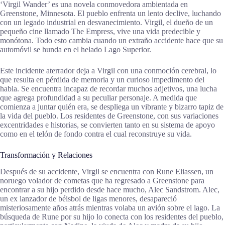
‘Virgil Wander’ es una novela conmovedora ambientada en
Greenstone, Minnesota. El pueblo enfrenta un lento declive, luchando
con un legado industrial en desvanecimiento. Virgil, el dueño de un
pequeño cine llamado The Empress, vive una vida predecible y
monótona. Todo esto cambia cuando un extraño accidente hace que su
automóvil se hunda en el helado Lago Superior.
Este incidente aterrador deja a Virgil con una conmoción cerebral, lo
que resulta en pérdida de memoria y un curioso impedimento del
habla. Se encuentra incapaz de recordar muchos adjetivos, una lucha
que agrega profundidad a su peculiar personaje. A medida que
comienza a juntar quién era, se despliega un vibrante y bizarro tapiz de
la vida del pueblo. Los residentes de Greenstone, con sus variaciones
excentridades e historias, se convierten tanto en su sistema de apoyo
como en el telón de fondo contra el cual reconstruye su vida.
Transformación y Relaciones
Después de su accidente, Virgil se encuentra con Rune Eliassen, un
noruego volador de cometas que ha regresado a Greenstone para
encontrar a su hijo perdido desde hace mucho, Alec Sandstrom. Alec,
un ex lanzador de béisbol de ligas menores, desapareció
misteriosamente años atrás mientras volaba un avión sobre el lago. La
búsqueda de Rune por su hijo lo conecta con los residentes del pueblo,