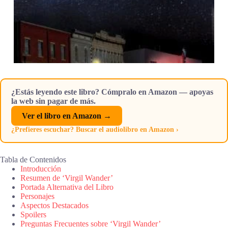
¿Estás leyendo este libro? Cómpralo en Amazon — apoyas
la web sin pagar de más.
Ver el libro en Amazon →
¿Prefieres escuchar? Buscar el audiolibro en Amazon ›
Tabla de Contenidos
Introducción
Resumen de ‘Virgil Wander’
Portada Alternativa del Libro
Personajes
Aspectos Destacados
Spoilers
Preguntas Frecuentes sobre ‘Virgil Wander’