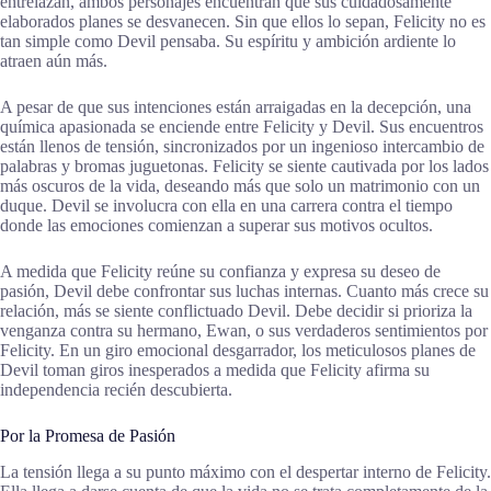
entrelazan, ambos personajes encuentran que sus cuidadosamente
elaborados planes se desvanecen. Sin que ellos lo sepan, Felicity no es
tan simple como Devil pensaba. Su espíritu y ambición ardiente lo
atraen aún más.
A pesar de que sus intenciones están arraigadas en la decepción, una
química apasionada se enciende entre Felicity y Devil. Sus encuentros
están llenos de tensión, sincronizados por un ingenioso intercambio de
palabras y bromas juguetonas. Felicity se siente cautivada por los lados
más oscuros de la vida, deseando más que solo un matrimonio con un
duque. Devil se involucra con ella en una carrera contra el tiempo
donde las emociones comienzan a superar sus motivos ocultos.
A medida que Felicity reúne su confianza y expresa su deseo de
pasión, Devil debe confrontar sus luchas internas. Cuanto más crece su
relación, más se siente conflictuado Devil. Debe decidir si prioriza la
venganza contra su hermano, Ewan, o sus verdaderos sentimientos por
Felicity. En un giro emocional desgarrador, los meticulosos planes de
Devil toman giros inesperados a medida que Felicity afirma su
independencia recién descubierta.
Por la Promesa de Pasión
La tensión llega a su punto máximo con el despertar interno de Felicity.