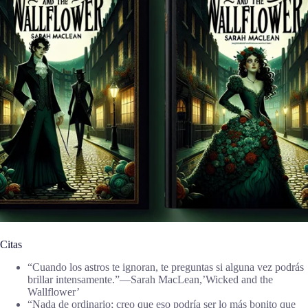
Citas
“Cuando los astros te ignoran, te preguntas si alguna vez podrás
brillar intensamente.”―Sarah MacLean,’Wicked and the
Wallflower’
“Nada de ordinario; creo que eso podría ser lo más bonito que