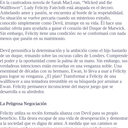
En la cautivadora novela de Sarah MacLean, “Wicked and the
Wallflower”, Lady Felicity Faircloth está atrapada en el decoro.
Anhelando amor y pasión, se encuentra al borde de la respetabilidad.
Su situación se vuelve precaria cuando un misterioso extraño,
conocido simplemente como Devil, irrumpe en su vida. Él hace una
audaz oferta para ayudarla a ganar el corazón del Duque de Marwick.
Sin embargo, Felicity tiene una condición: no se conformará con nada
menos que pasión en su matrimonio.
Devil personifica la determinación y la ambición como el hijo bastardo
de un duque, reinando sobre las oscuras calles de Londres. Comprende
el poder y la oportunidad como la palma de su mano. Sin embargo, sus
verdaderas intenciones están envueltas en una venganza noble. Una
enemistad de décadas con su hermano, Ewan, lo lleva a usar a Felicity
para lograr su venganza. ¿El plan? Transformar a Felicity de una
wallflower a una tentadora irresistible en su búsqueda por arruinar a
Ewan. Felicity permanece inconsciente del mayor juego que se
desarrolla a su alrededor.
La Peligrosa Negociación
Felicity utiliza su recién formada alianza con Devil para su propio
beneficio. Ella desea escapar de una vida de desesperación y demostrar
a la sociedad que es digna de amor. A medida que sus caminos se