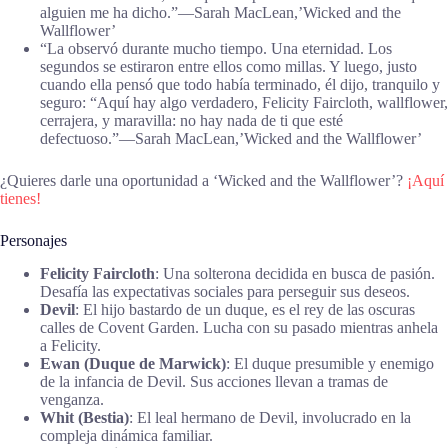
alguien me ha dicho.”―Sarah MacLean,’Wicked and the
Wallflower’
“La observó durante mucho tiempo. Una eternidad. Los
segundos se estiraron entre ellos como millas. Y luego, justo
cuando ella pensó que todo había terminado, él dijo, tranquilo y
seguro: “Aquí hay algo verdadero, Felicity Faircloth, wallflower,
cerrajera, y maravilla: no hay nada de ti que esté
defectuoso.”―Sarah MacLean,’Wicked and the Wallflower’
¿Quieres darle una oportunidad a ‘Wicked and the Wallflower’?
¡Aquí
tienes!
Personajes
Felicity Faircloth
: Una solterona decidida en busca de pasión.
Desafía las expectativas sociales para perseguir sus deseos.
Devil
: El hijo bastardo de un duque, es el rey de las oscuras
calles de Covent Garden. Lucha con su pasado mientras anhela
a Felicity.
Ewan (Duque de Marwick)
: El duque presumible y enemigo
de la infancia de Devil. Sus acciones llevan a tramas de
venganza.
Whit (Bestia)
: El leal hermano de Devil, involucrado en la
compleja dinámica familiar.