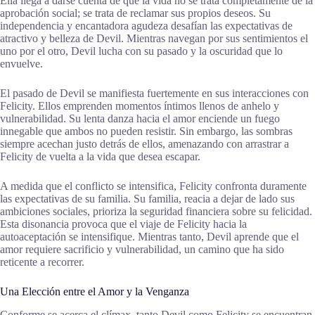
Ella llega a darse cuenta de que la vida no se trata completamente de la
aprobación social; se trata de reclamar sus propios deseos. Su
independencia y encantadora agudeza desafían las expectativas de
atractivo y belleza de Devil. Mientras navegan por sus sentimientos el
uno por el otro, Devil lucha con su pasado y la oscuridad que lo
envuelve.
El pasado de Devil se manifiesta fuertemente en sus interacciones con
Felicity. Ellos emprenden momentos íntimos llenos de anhelo y
vulnerabilidad. Su lenta danza hacia el amor enciende un fuego
innegable que ambos no pueden resistir. Sin embargo, las sombras
siempre acechan justo detrás de ellos, amenazando con arrastrar a
Felicity de vuelta a la vida que desea escapar.
A medida que el conflicto se intensifica, Felicity confronta duramente
las expectativas de su familia. Su familia, reacia a dejar de lado sus
ambiciones sociales, prioriza la seguridad financiera sobre su felicidad.
Esta disonancia provoca que el viaje de Felicity hacia la
autoaceptación se intensifique. Mientras tanto, Devil aprende que el
amor requiere sacrificio y vulnerabilidad, un camino que ha sido
reticente a recorrer.
Una Elección entre el Amor y la Venganza
Conforme se acerca el clímax, tanto Devil como Felicity se encuentran