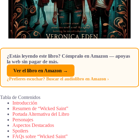
¿Estás leyendo este libro? Cómpralo en Amazon — apoyas
la web sin pagar de más.
Ver el libro en Amazon →
¿Prefieres escuchar? Buscar el audiolibro en Amazon ›
Tabla de Contenidos
Introducción
Resumen de “Wicked Saint”
Portada Alternativa del Libro
Personajes
Aspectos Destacados
Spoilers
FAQs sobre “Wicked Saint”