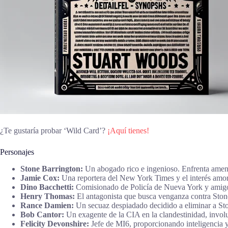
¿Te gustaría probar ‘Wild Card’?
¡Aquí tienes!
Personajes
Stone Barrington:
Un abogado rico e ingenioso. Enfrenta amena
Jamie Cox:
Una reportera del New York Times y el interés amoro
Dino Bacchetti:
Comisionado de Policía de Nueva York y amigo 
Henry Thomas:
El antagonista que busca venganza contra Stone.
Rance Damien:
Un secuaz despiadado decidido a eliminar a Sto
Bob Cantor:
Un exagente de la CIA en la clandestinidad, involu
Felicity Devonshire:
Jefe de MI6, proporcionando inteligencia y