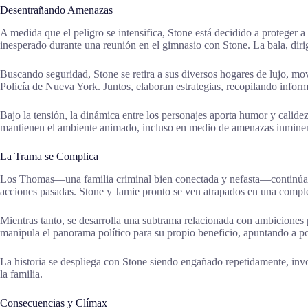
Desentrañando Amenazas
A medida que el peligro se intensifica, Stone está decidido a proteger a
inesperado durante una reunión en el gimnasio con Stone. La bala, diri
Buscando seguridad, Stone se retira a sus diversos hogares de lujo, m
Policía de Nueva York. Juntos, elaboran estrategias, recopilando infor
Bajo la tensión, la dinámica entre los personajes aporta humor y calide
mantienen el ambiente animado, incluso en medio de amenazas inminen
La Trama se Complica
Los Thomas—una familia criminal bien conectada y nefasta—continúan 
acciones pasadas. Stone y Jamie pronto se ven atrapados en una comp
Mientras tanto, se desarrolla una subtrama relacionada con ambiciones 
manipula el panorama político para su propio beneficio, apuntando a pos
La historia se despliega con Stone siendo engañado repetidamente, invo
la familia.
Consecuencias y Clímax