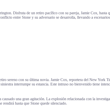
rrington. Disfruta de un retiro pacífico con su pareja, Jamie Cox, hast
nflicto entre Stone y su adversario se desarrolla, llevando a escenarios
etiro sereno con su última novia. Jamie Cox, reportera del New York Tim
siniestra interrumpe su estancia. Este intruso no bienvenido tiene inte
a causado una gran agitación. La explosión relacionada con la investig
se rendirá hasta que Stone quede silenciado.