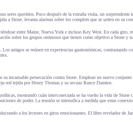
 sus seres queridos. Poco después de la extraña visita, un sorprendente i
gida a Stone, levanta alarmas sobre los complots que se urden en su con
oviéndose entre Maine, Nueva York e incluso Key West. En cada giro, r
mación sobre los grupos ominosos que tienen como objetivo a Stone y su
z. Los amigos se reúnen en experiencias gastronómicas, contrastando con
tes.
su incansable persecución contra Stone. Emplean un nuevo conjunto de
leja red tejida por Henry Thomas y su secuaz Rance Damien.
políticas, mostrando cuán interconectada se ha vuelto la vida de Stone
iciones de poder. La tensión se intensifica a medida que estas conexion
lucrando a los lectores en giros emocionantes. El libro revelador de Ja