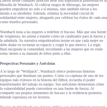
Liderar desde cualquier posición tiene una importancia primordial en la
filosofía de Wambach. Al cultivar rasgos de liderazgo, las mujeres
pueden empoderar no solo a sí mismas, sino también elevar a los
demás a su alrededor. Además, enfatiza la necesidad crucial de
solidaridad entre mujeres, abogando por celebrar los éxitos de cada una
como triunfos personales.
Wambach insta a las mujeres a redefinir el fracaso. Más que una fuente
de vergüenza, les anima a tratarlo como un catalizador para la fuerza y
la sabiduría. Su narrativa empoderadora insiste en que cada mujer no
debe dudar en reclamar su espacio y exigir lo que merece. La regla
final encapsula la comunidad, recordando a las mujeres que no están
solas; tienen a su manada de lobos junto a ellas.
Perspectivas Personales y Anécdotas
A lo largo de “Wolfpack”, Wambach ofrece poderosas historias
personales que iluminan sus puntos. Como co-capitana de uno de los
equipos más exitosos en la historia del fútbol, recuerda el poder
transformador del trabajo en equipo. Sus anécdotas demuestran cómo
la vulnerabilidad puede convertirse en una fuente de fuerza. Al
compartir sus propios momentos de fracaso y la resiliencia posterior,
infunde esperanza en los lectores.