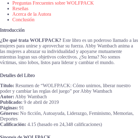
Preguntas Frecuentes sobre WOLFPACK
Reseñas
Acerca de la Autora
Conclusión
Introducción
¿De qué trata WOLFPACK?
Este libro es un poderoso llamado a las
mujeres para unirse y aprovechar su fuerza. Abby Wambach anima a
las mujeres a abrazar su individualidad y apoyarse mutuamente
mientras logran sus objetivos colectivos. ¿Su lema? No somos
víctimas, sino lobos, listos para liderar y cambiar el mundo.
Detalles del Libro
Título:
Resumen de “WOLFPACK: Cómo unirnos, liberar nuestro
poder y cambiar las reglas del juego” por Abby Wambach
Autor:
Abby Wambach
Publicado:
9 de abril de 2019
Páginas:
91
Géneros:
No ficción, Autoayuda, Liderazgo, Feminismo, Memorias,
Deportes
Calificación:
4.15 (basado en 24,348 calificaciones)
Sinopsis de WOLFPACK