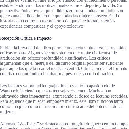
El viaje de Wambach une el logro atlético con el crecimiento personal,
estableciendo vínculos motivacionales entre el deporte y la vida. Su
perspectiva única revela que el liderazgo no se limita a un título, sino
que es una cualidad inherente que todas las mujeres poseen. Cada
historia actúa como un recordatorio de que el éxito radica en las
experiencias compartidas y el apoyo colectivo.
Recepción Crítica e Impacto
Si bien la brevedad del libro permite una lectura atractiva, ha recibido
críticas mixtas. Algunos lectores sienten que repite el discurso de
graduación sin ofrecer profundidad significativa. Los críticos
argumentan que el metraje del discurso original podría ser suficiente
para aquellos que buscan el mensaje central. Otros aprecian el formato
conciso, encontrándolo inspirador a pesar de su corta duración.
Los lectores valoran el lenguaje directo y el tono apasionado de
Wambach, haciendo que sus mensajes resuenen. Muchos han
subrayado citas impactantes, expresando el deseo de lecturas repetidas.
Para aquellos que buscan empoderamiento, este libro funciona tanto
como una guía como un recordatorio refrescante del potencial de las
mujeres.
Además, “Wolfpack” se destaca como un grito de guerra en un tiempo
de creciente activismo femenino. Sus mensajes apelan a una audiencia