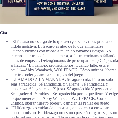
Citas
“El fracaso no es algo de lo que avergonzarse, ni es prueba de
indole negativa. El fracaso es algo de lo que alimentarse.
Cuando vivimos con miedo a fallar, no tomamos riesgos. No
traemos nuestra totalidad a la mesa, así que terminamos fallando
antes de empezar. Detengámonos de preocuparnos: ¿Qué pasaría
si fracaso? En cambio, prometámonos: Cuando falle, estaré
aquí.”―Abby Wambach, WOLFPACK: Cómo unirnos, liberar
nuestro poder y cambiar las reglas del juego
“LLAMADO A LA MANADA: Sé agradecida. Pero no sólo
seas agradecida. Sé agradecida Y valiente. Sé agradecida Y
ambiciosa. Sé agradecida Y justa. Sé agradecida Y persistente.
Sé agradecida Y ruidosa. Sé agradecida por lo que tienes Y exige
lo que mereces.”―Abby Wambach, WOLFPACK: Cómo
unirnos, liberar nuestro poder y cambiar las reglas del juego
“El liderazgo es cuidar de ti misma y empoderar a otros para
hacer lo mismo. El liderazgo no es una posición a ganarse, es un
poder inherente a reclamar. El liderazgo es la sangre que corre