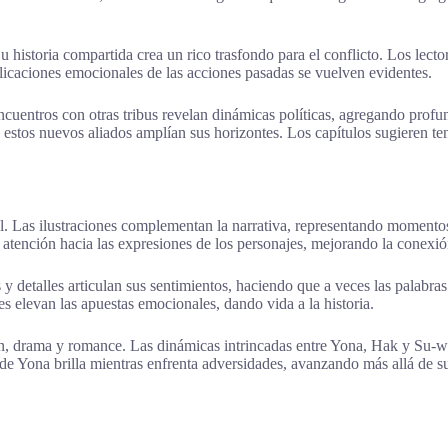
storia compartida crea un rico trasfondo para el conflicto. Los lectore
icaciones emocionales de las acciones pasadas se vuelven evidentes.
ncuentros con otras tribus revelan dinámicas políticas, agregando profu
estos nuevos aliados amplían sus horizontes. Los capítulos sugieren te
l. Las ilustraciones complementan la narrativa, representando momento
a atención hacia las expresiones de los personajes, mejorando la conexió
res y detalles articulan sus sentimientos, haciendo que a veces las palab
es elevan las apuestas emocionales, dando vida a la historia.
, drama y romance. Las dinámicas intrincadas entre Yona, Hak y Su-wo
 de Yona brilla mientras enfrenta adversidades, avanzando más allá de su