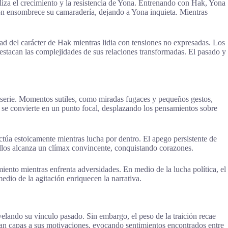
iza el crecimiento y la resistencia de Yona. Entrenando con Hak, Yona
n ensombrece su camaradería, dejando a Yona inquieta. Mientras
ad del carácter de Hak mientras lidia con tensiones no expresadas. Los
tacan las complejidades de sus relaciones transformadas. El pasado y
a serie. Momentos sutiles, como miradas fugaces y pequeños gestos,
 se convierte en un punto focal, desplazando los pensamientos sobre
ctúa estoicamente mientras lucha por dentro. El apego persistente de
ellos alcanza un clímax convincente, conquistando corazones.
miento mientras enfrenta adversidades. En medio de la lucha política, el
edio de la agitación enriquecen la narrativa.
lando su vínculo pasado. Sin embargo, el peso de la traición recae
gan capas a sus motivaciones, evocando sentimientos encontrados entre