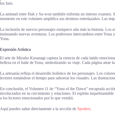
los fans.
La amistad entre Hak y Su-won también enfrenta un intenso examen. Su hi
momento en este volumen amplifica sus destinos entrelazados. Las impl
La inclusión de nuevos personajes enriquece aún más la historia. Los e
insinuando nuevas aventuras. Los poderosos intercambios entre Yona y 
Yona.
Expresión Artística
El arte de Mizuho Kusanagi captura la esencia de cada latido emociona
belleza en el baile de Yona, simbolizando su viaje. Cada página atrae l
La artesanía refleja el desarrollo holístico de los personajes. Los colo
lectores tomándose el tiempo para saborear los visuales. Las ilustracion
En conclusión, el Volumen 11 de “Yona of the Dawn” encapsula acción
involucrados en su crecimiento y relaciones. El espíritu inquebrantable
a los lectores emocionados por lo que vendrá.
Aquí puedes saltar directamente a la sección de
Spoilers
.