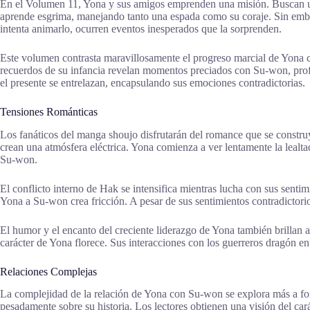
En el Volumen 11, Yona y sus amigos emprenden una misión. Buscan un 
aprende esgrima, manejando tanto una espada como su coraje. Sin emb
intenta animarlo, ocurren eventos inesperados que la sorprenden.
Este volumen contrasta maravillosamente el progreso marcial de Yona co
recuerdos de su infancia revelan momentos preciados con Su-won, pro
el presente se entrelazan, encapsulando sus emociones contradictorias.
Tensiones Románticas
Los fanáticos del manga shoujo disfrutarán del romance que se construy
crean una atmósfera eléctrica. Yona comienza a ver lentamente la lealt
Su-won.
El conflicto interno de Hak se intensifica mientras lucha con sus senti
Yona a Su-won crea fricción. A pesar de sus sentimientos contradictor
El humor y el encanto del creciente liderazgo de Yona también brillan a 
carácter de Yona florece. Sus interacciones con los guerreros dragón e
Relaciones Complejas
La complejidad de la relación de Yona con Su-won se explora más a fon
pesadamente sobre su historia. Los lectores obtienen una visión del ca