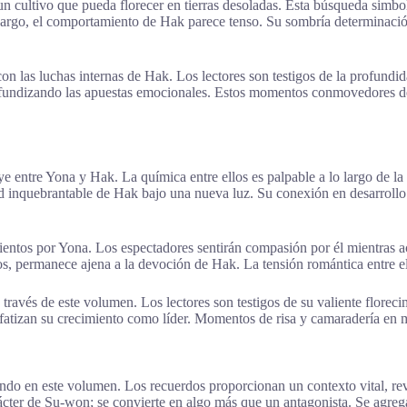
cultivo que pueda florecer en tierras desoladas. Esta búsqueda simbol
argo, el comportamiento de Hak parece tenso. Su sombría determinació
n las luchas internas de Hak. Los lectores son testigos de la profundid
fundizando las apuestas emocionales. Estos momentos conmovedores des
e entre Yona y Hak. La química entre ellos es palpable a lo largo de l
ad inquebrantable de Hak bajo una nueva luz. Su conexión en desarrollo
mientos por Yona. Los espectadores sentirán compasión por él mientras a
ios, permanece ajena a la devoción de Hak. La tensión romántica entre 
través de este volumen. Los lectores son testigos de su valiente floreci
nfatizan su crecimiento como líder. Momentos de risa y camaradería en m
do en este volumen. Los recuerdos proporcionan un contexto vital, reve
rácter de Su-won; se convierte en algo más que un antagonista. Se agre