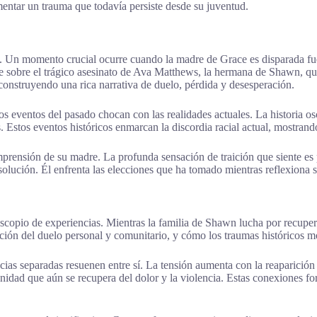
imentar un trauma que todavía persiste desde su juventud.
. Un momento crucial ocurre cuando la madre de Grace es disparada fuer
e sobre el trágico asesinato de Ava Matthews, la hermana de Shawn, qui
construyendo una rica narrativa de duelo, pérdida y desesperación.
eventos del pasado chocan con las realidades actuales. La historia oscil
 Estos eventos históricos enmarcan la discordia racial actual, mostran
ensión de su madre. La profunda sensación de traición que siente es pa
olución. Él enfrenta las elecciones que ha tomado mientras reflexiona so
opio de experiencias. Mientras la familia de Shawn lucha por recuperar
ción del duelo personal y comunitario, y cómo los traumas históricos mo
ncias separadas resuenen entre sí. La tensión aumenta con la reaparició
idad que aún se recupera del dolor y la violencia. Estas conexiones for