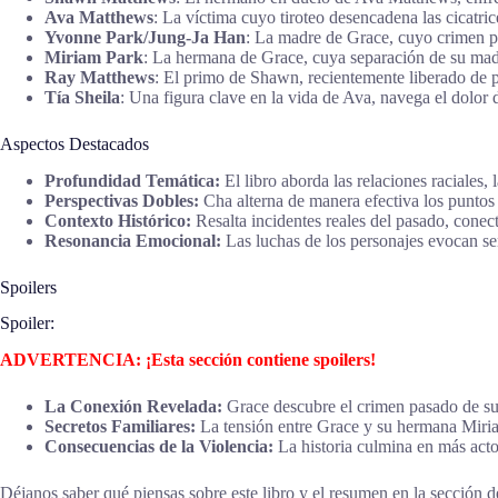
Ava Matthews
: La víctima cuyo tiroteo desencadena las cicatric
Yvonne Park/Jung-Ja Han
: La madre de Grace, cuyo crimen pa
Miriam Park
: La hermana de Grace, cuya separación de su madr
Ray Matthews
: El primo de Shawn, recientemente liberado de pr
Tía Sheila
: Una figura clave en la vida de Ava, navega el dolor 
Aspectos Destacados
Profundidad Temática:
El libro aborda las relaciones raciales, 
Perspectivas Dobles:
Cha alterna de manera efectiva los puntos 
Contexto Histórico:
Resalta incidentes reales del pasado, conec
Resonancia Emocional:
Las luchas de los personajes evocan sen
Spoilers
Spoiler:
ADVERTENCIA: ¡Esta sección contiene spoilers!
La Conexión Revelada:
Grace descubre el crimen pasado de su
Secretos Familiares:
La tensión entre Grace y su hermana Miriam
Consecuencias de la Violencia:
La historia culmina en más actos
Déjanos saber qué piensas sobre este libro y el resumen en la sección de