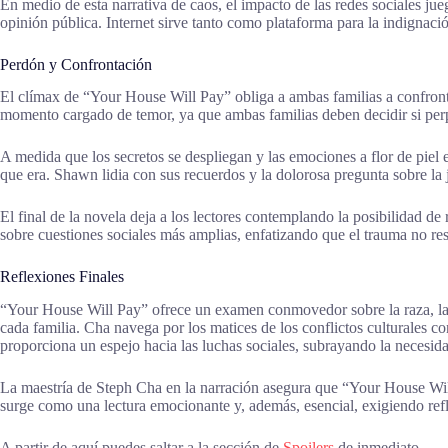
En medio de esta narrativa de caos, el impacto de las redes sociales jue
opinión pública. Internet sirve tanto como plataforma para la indignació
Perdón y Confrontación
El clímax de “Your House Will Pay” obliga a ambas familias a confron
momento cargado de temor, ya que ambas familias deben decidir si perpetu
A medida que los secretos se despliegan y las emociones a flor de piel 
que era. Shawn lidia con sus recuerdos y la dolorosa pregunta sobre la 
El final de la novela deja a los lectores contemplando la posibilidad d
sobre cuestiones sociales más amplias, enfatizando que el trauma no resue
Reflexiones Finales
“Your House Will Pay” ofrece un examen conmovedor sobre la raza, la fa
cada familia. Cha navega por los matices de los conflictos culturales co
proporciona un espejo hacia las luchas sociales, subrayando la necesida
La maestría de Steph Cha en la narración asegura que “Your House Will
surge como una lectura emocionante y, además, esencial, exigiendo ref
A partir de aquí puedes saltar a la sección de
Spoilers
de inmediato.