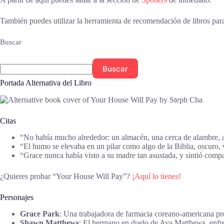
También puedes utilizar la herramienta de recomendación de libros par
Buscar
Buscar
Portada Alternativa del Libro
Citas
“No había mucho alrededor: un almacén, una cerca de alambre, ar
“El humo se elevaba en un pilar como algo de la Biblia, oscuro,
“Grace nunca había visto a su madre tan asustada, y sintió com
¿Quieres probar “Your House Will Pay”?
¡Aquí lo tienes!
Personajes
Grace Park
: Una trabajadora de farmacia coreano-americana prot
Shawn Matthews
: El hermano en duelo de Ava Matthews, enfrent