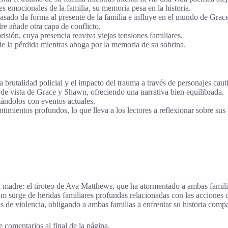
es emocionales de la familia, su memoria pesa en la historia.
sado da forma al presente de la familia e influye en el mundo de Grace
e añade otra capa de conflicto.
isión, cuya presencia reaviva viejas tensiones familiares.
de la pérdida mientras aboga por la memoria de su sobrina.
la brutalidad policial y el impacto del trauma a través de personajes caut
de vista de Grace y Shawn, ofreciendo una narrativa bien equilibrada.
tándolos con eventos actuales.
timientos profundos, lo que lleva a los lectores a reflexionar sobre sus
 madre: el tiroteo de Ava Matthews, que ha atormentado a ambas famili
 surge de heridas familiares profundas relacionadas con las acciones 
 de violencia, obligando a ambas familias a enfrentar su historia compa
 comentarios al final de la página.