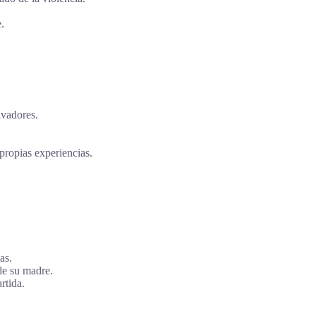
.
ivadores.
 propias experiencias.
as.
de su madre.
rtida.