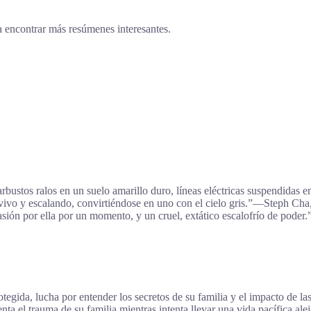
a encontrar más resúmenes interesantes.
bustos ralos en un suelo amarillo duro, líneas eléctricas suspendidas
 vivo y escalando, convirtiéndose en uno con el cielo gris.”―Steph Ch
pasión por ella por un momento, y un cruel, extático escalofrío de po
egida, lucha por entender los secretos de su familia y el impacto de la
a el trauma de su familia mientras intenta llevar una vida pacífica alej