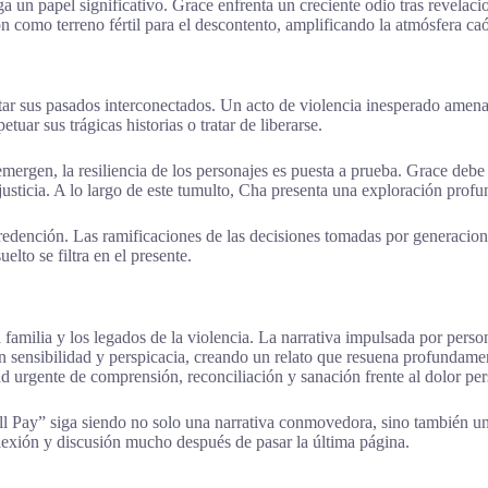
ga un papel significativo. Grace enfrenta un creciente odio tras revelaci
n como terreno fértil para el descontento, amplificando la atmósfera caó
tar sus pasados interconectados. Un acto de violencia inesperado amen
ar sus trágicas historias o tratar de liberarse.
emergen, la resiliencia de los personajes es puesta a prueba. Grace deb
justicia. A lo largo de este tumulto, Cha presenta una exploración profu
e redención. Las ramificaciones de las decisiones tomadas por generacio
lto se filtra en el presente.
milia y los legados de la violencia. La narrativa impulsada por person
n sensibilidad y perspicacia, creando un relato que resuena profundament
d urgente de comprensión, reconciliación y sanación frente al dolor pers
 Pay” siga siendo no solo una narrativa conmovedora, sino también un c
lexión y discusión mucho después de pasar la última página.