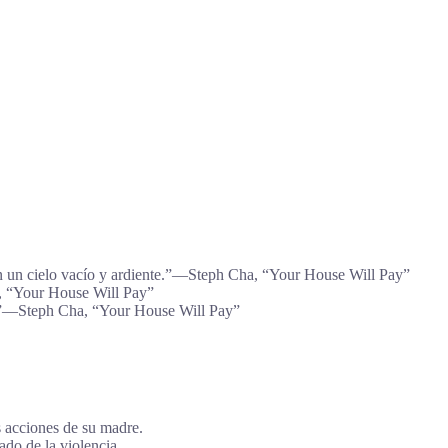
 en un cielo vacío y ardiente.”―Steph Cha, “Your House Will Pay”
a, “Your House Will Pay”
der.”―Steph Cha, “Your House Will Pay”
s acciones de su madre.
ado de la violencia.