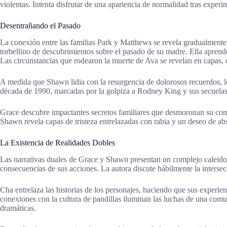
violentas. Intenta disfrutar de una apariencia de normalidad tras exper
Desentrañando el Pasado
La conexión entre las familias Park y Matthews se revela gradualmente
torbellino de descubrimientos sobre el pasado de su madre. Ella aprend
Las circunstancias que rodearon la muerte de Ava se revelan en capas, 
A medida que Shawn lidia con la resurgencia de dolorosos recuerdos, los 
década de 1990, marcadas por la golpiza a Rodney King y sus secuelas.
Grace descubre impactantes secretos familiares que desmoronan su compr
Shawn revela capas de tristeza entrelazadas con rabia y un deseo de abs
La Existencia de Realidades Dobles
Las narrativas duales de Grace y Shawn presentan un complejo caleidosc
consecuencias de sus acciones. La autora discute hábilmente la intersec
Cha entrelaza las historias de los personajes, haciendo que sus experie
conexiones con la cultura de pandillas iluminan las luchas de una comun
dramáticas.