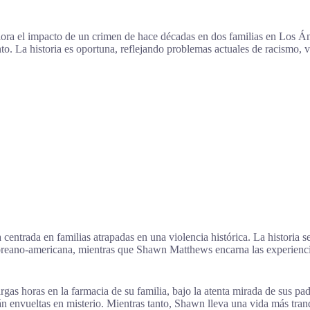
ra el impacto de un crimen de hace décadas en dos familias en Los Ánge
. La historia es oportuna, reflejando problemas actuales de racismo, v
ntrada en familias atrapadas en una violencia histórica. La historia s
a coreano-americana, mientras que Shawn Matthews encarna las experien
largas horas en la farmacia de su familia, bajo la atenta mirada de sus p
n envueltas en misterio. Mientras tanto, Shawn lleva una vida más tranq