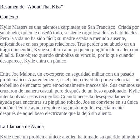
Resumen de “About That Kiss”
Contexto
Kylie Masters es una talentosa carpintera en San Francisco. Criada por
su abuelo, quien le enseñó todo, se siente orgullosa de sus habilidades.
Pero la vida no ha sido fácil; su madre estaba a menudo ausente,
enfocándose en sus propias relaciones. Tras perder a su abuelo en un
trágico incendio, Kylie se aferra a un pequeño pingüino de madera que
él talló. Este objeto querido simboliza su vínculo, por lo que cuando
desaparece, Kylie entra en pánico.
Entra Joe Malone, un ex-experto en seguridad militar con un pasado
problemático. Aparentemente, es el chico divertido por excelencia—un
torbellino de encanto pero emocionalmente inaccesible. Sus caminos se
cruzaron de manera casual, pero después de un beso apasionado, Kylie
intenta olvidar esos recuerdos. Cuando necesita desesperadamente
ayuda para encontrar su pingüino robado, Joe se convierte en su única
opción. Pedirle ayuda requiere tragar su orgullo, especialmente
después de aquel beso electrizante que la dejó sin aliento.
La Llamada de Ayuda
Kylie tiene un problema único: alguien ha tomado su querido pingüino