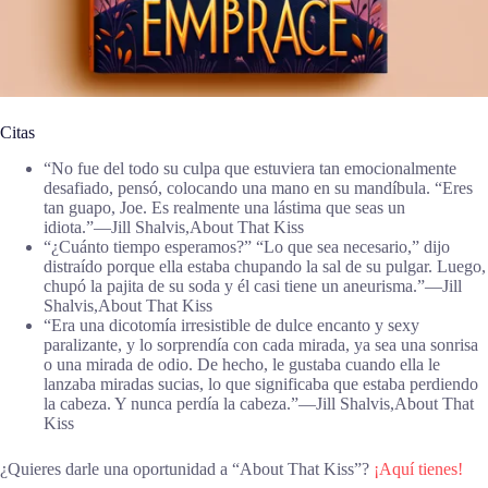
Citas
“No fue del todo su culpa que estuviera tan emocionalmente
desafiado, pensó, colocando una mano en su mandíbula. “Eres
tan guapo, Joe. Es realmente una lástima que seas un
idiota.”―Jill Shalvis,About That Kiss
“¿Cuánto tiempo esperamos?” “Lo que sea necesario,” dijo
distraído porque ella estaba chupando la sal de su pulgar. Luego,
chupó la pajita de su soda y él casi tiene un aneurisma.”―Jill
Shalvis,About That Kiss
“Era una dicotomía irresistible de dulce encanto y sexy
paralizante, y lo sorprendía con cada mirada, ya sea una sonrisa
o una mirada de odio. De hecho, le gustaba cuando ella le
lanzaba miradas sucias, lo que significaba que estaba perdiendo
la cabeza. Y nunca perdía la cabeza.”―Jill Shalvis,About That
Kiss
¿Quieres darle una oportunidad a “About That Kiss”?
¡Aquí tienes!