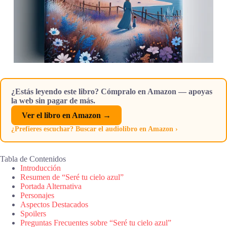
¿Estás leyendo este libro? Cómpralo en Amazon — apoyas
la web sin pagar de más.
Ver el libro en Amazon →
¿Prefieres escuchar? Buscar el audiolibro en Amazon ›
Tabla de Contenidos
Introducción
Resumen de “Seré tu cielo azul”
Portada Alternativa
Personajes
Aspectos Destacados
Spoilers
Preguntas Frecuentes sobre “Seré tu cielo azul”