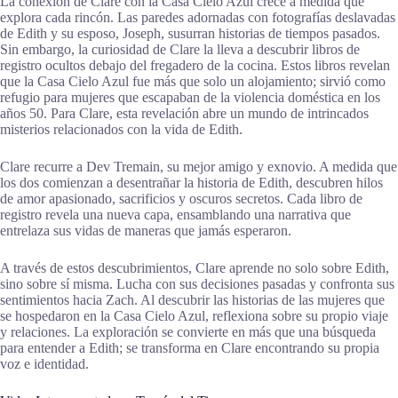
La conexión de Clare con la Casa Cielo Azul crece a medida que
explora cada rincón. Las paredes adornadas con fotografías deslavadas
de Edith y su esposo, Joseph, susurran historias de tiempos pasados.
Sin embargo, la curiosidad de Clare la lleva a descubrir libros de
registro ocultos debajo del fregadero de la cocina. Estos libros revelan
que la Casa Cielo Azul fue más que solo un alojamiento; sirvió como
refugio para mujeres que escapaban de la violencia doméstica en los
años 50. Para Clare, esta revelación abre un mundo de intrincados
misterios relacionados con la vida de Edith.
Clare recurre a Dev Tremain, su mejor amigo y exnovio. A medida que
los dos comienzan a desentrañar la historia de Edith, descubren hilos
de amor apasionado, sacrificios y oscuros secretos. Cada libro de
registro revela una nueva capa, ensamblando una narrativa que
entrelaza sus vidas de maneras que jamás esperaron.
A través de estos descubrimientos, Clare aprende no solo sobre Edith,
sino sobre sí misma. Lucha con sus decisiones pasadas y confronta sus
sentimientos hacia Zach. Al descubrir las historias de las mujeres que
se hospedaron en la Casa Cielo Azul, reflexiona sobre su propio viaje
y relaciones. La exploración se convierte en más que una búsqueda
para entender a Edith; se transforma en Clare encontrando su propia
voz e identidad.