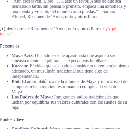
“Aún eres joven. Libre . . . Hazte un favor. Antes de que sea
demasiado tarde, sin pensarlo primero, empaca una almohada y
una manta y ve tanto del mundo como puedas.”―Samira
Ahmed, Resumen de ‘Amor, odio y otros filtros’
¿Quieres probar Resumen de ‘Amor, odio y otros filtros’?
¡Aquí
tienes!
Personajes
Maya Aziz:
Una adolescente apasionada que aspira a ser
cineasta mientras equilibra las expectativas familiares.
Kareem:
El chico que sus padres consideran un emparejamiento
adecuado, un musulmán tradicional que tiene algo de
independencia.
Phil:
El amor platónico de la infancia de Maya y un mariscal de
campo estrella, cuyo interés romántico complica la vida de
Maya.
Los Padres de Maya:
Inmigrantes indios tradicionales que
luchan por equilibrar sus valores culturales con los sueños de su
hija.
Puntos Clave
Conflicto Cultural:
Maya experimenta un choque entre sus