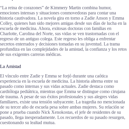
“La reina de corazones” de Kimmery Martin combina humor,
emociones intensas y situaciones conmovedoras para contar una
historia cautivadora. La novela gira en torno a Zadie Anson y Emma
Colley, quienes han sido mejores amigas desde sus días de lucha en la
escuela de medicina. Ahora, exitosas doctoras con familias en
Charlotte, Carolina del Norte, sus vidas se ven trastornadas con el
regreso de un antiguo colega. Este regreso les obliga a enfrentar
secretos enterrados y decisiones tomadas en su juventud. La trama
profundiza en las complejidades de la amistad, la confianza y los retos
de sus exigentes carreras médicas.
La Amistad
El vínculo entre Zadie y Emma se forjó durante una caótica
experiencia en la escuela de medicina. La historia alterna entre su
pasado como internas y sus vidas actuales. Zadie destaca como
cardióloga pediátrica, mientras que Emma se distingue como cirujana
de trauma. A pesar de sus éxitos profesionales y sus alegres vidas
familiares, existe una tensión subyacente. La tragedia no mencionada
de su tercer año de escuela pesa sobre ambas mujeres. Su relación se
pone a prueba cuando Nick Xenokostas, el jefe de residentes de su
pasado, llega inesperadamente. Los recuerdos de su pasado resurgen,
cuestionando su lealtad mutua.