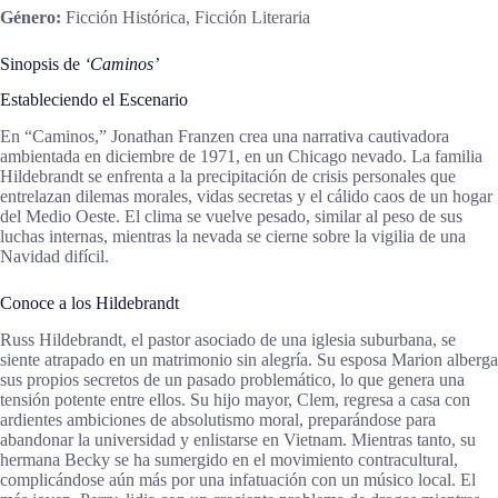
Género:
Ficción Histórica, Ficción Literaria
Sinopsis de
‘Caminos’
Estableciendo el Escenario
En “Caminos,” Jonathan Franzen crea una narrativa cautivadora
ambientada en diciembre de 1971, en un Chicago nevado. La familia
Hildebrandt se enfrenta a la precipitación de crisis personales que
entrelazan dilemas morales, vidas secretas y el cálido caos de un hogar
del Medio Oeste. El clima se vuelve pesado, similar al peso de sus
luchas internas, mientras la nevada se cierne sobre la vigilia de una
Navidad difícil.
Conoce a los Hildebrandt
Russ Hildebrandt, el pastor asociado de una iglesia suburbana, se
siente atrapado en un matrimonio sin alegría. Su esposa Marion alberga
sus propios secretos de un pasado problemático, lo que genera una
tensión potente entre ellos. Su hijo mayor, Clem, regresa a casa con
ardientes ambiciones de absolutismo moral, preparándose para
abandonar la universidad y enlistarse en Vietnam. Mientras tanto, su
hermana Becky se ha sumergido en el movimiento contracultural,
complicándose aún más por una infatuación con un músico local. El