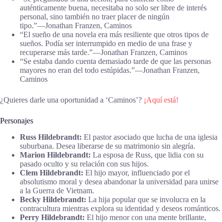
auténticamente buena, necesitaba no solo ser libre de interés
personal, sino también no traer placer de ningún
tipo.”―Jonathan Franzen, Caminos
“El sueño de una novela era más resiliente que otros tipos de
sueños. Podía ser interrumpido en medio de una frase y
recuperarse más tarde.”―Jonathan Franzen, Caminos
“Se estaba dando cuenta demasiado tarde de que las personas
mayores no eran del todo estúpidas.”―Jonathan Franzen,
Caminos
¿Quieres darle una oportunidad a ‘Caminos’?
¡Aquí está!
Personajes
Russ Hildebrandt:
El pastor asociado que lucha de una iglesia
suburbana. Desea liberarse de su matrimonio sin alegría.
Marion Hildebrandt:
La esposa de Russ, que lidia con su
pasado oculto y su relación con sus hijos.
Clem Hildebrandt:
El hijo mayor, influenciado por el
absolutismo moral y desea abandonar la universidad para unirse
a la Guerra de Vietnam.
Becky Hildebrandt:
La hija popular que se involucra en la
contracultura mientras explora su identidad y deseos románticos.
Perry Hildebrandt:
El hijo menor con una mente brillante,