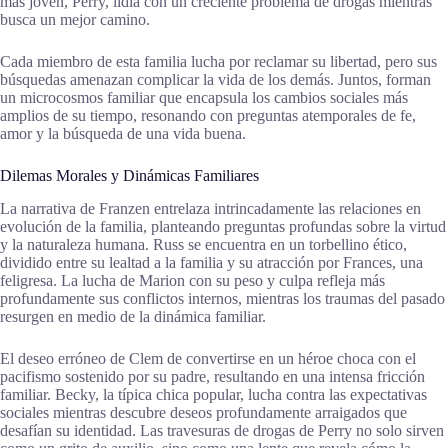
más joven, Perry, lidia con un creciente problema de drogas mientras
busca un mejor camino.
Cada miembro de esta familia lucha por reclamar su libertad, pero sus
búsquedas amenazan complicar la vida de los demás. Juntos, forman
un microcosmos familiar que encapsula los cambios sociales más
amplios de su tiempo, resonando con preguntas atemporales de fe,
amor y la búsqueda de una vida buena.
Dilemas Morales y Dinámicas Familiares
La narrativa de Franzen entrelaza intrincadamente las relaciones en
evolución de la familia, planteando preguntas profundas sobre la virtud
y la naturaleza humana. Russ se encuentra en un torbellino ético,
dividido entre su lealtad a la familia y su atracción por Frances, una
feligresa. La lucha de Marion con su peso y culpa refleja más
profundamente sus conflictos internos, mientras los traumas del pasado
resurgen en medio de la dinámica familiar.
El deseo erróneo de Clem de convertirse en un héroe choca con el
pacifismo sostenido por su padre, resultando en una intensa fricción
familiar. Becky, la típica chica popular, lucha contra las expectativas
sociales mientras descubre deseos profundamente arraigados que
desafían su identidad. Las travesuras de drogas de Perry no solo sirven