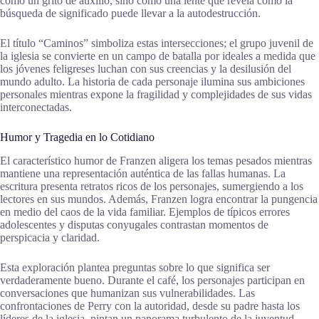
como un grito de auxilio, sino como una lente que revela cómo la
búsqueda de significado puede llevar a la autodestrucción.
El título “Caminos” simboliza estas intersecciones; el grupo juvenil de
la iglesia se convierte en un campo de batalla por ideales a medida que
los jóvenes feligreses luchan con sus creencias y la desilusión del
mundo adulto. La historia de cada personaje ilumina sus ambiciones
personales mientras expone la fragilidad y complejidades de sus vidas
interconectadas.
Humor y Tragedia en lo Cotidiano
El característico humor de Franzen aligera los temas pesados mientras
mantiene una representación auténtica de las fallas humanas. La
escritura presenta retratos ricos de los personajes, sumergiendo a los
lectores en sus mundos. Además, Franzen logra encontrar la pungencia
en medio del caos de la vida familiar. Ejemplos de típicos errores
adolescentes y disputas conyugales contrastan momentos de
perspicacia y claridad.
Esta exploración plantea preguntas sobre lo que significa ser
verdaderamente bueno. Durante el café, los personajes participan en
conversaciones que humanizan sus vulnerabilidades. Las
confrontaciones de Perry con la autoridad, desde su padre hasta los
líderes de la iglesia, pintan un panorama turbulento de la juventud