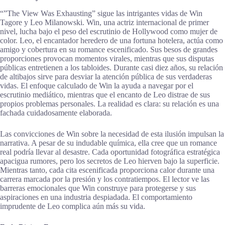
“”The View Was Exhausting” sigue las intrigantes vidas de Win
Tagore y Leo Milanowski. Win, una actriz internacional de primer
nivel, lucha bajo el peso del escrutinio de Hollywood como mujer de
color. Leo, el encantador heredero de una fortuna hotelera, actúa como
amigo y cobertura en su romance escenificado. Sus besos de grandes
proporciones provocan momentos virales, mientras que sus disputas
públicas entretienen a los tabloides. Durante casi diez años, su relación
de altibajos sirve para desviar la atención pública de sus verdaderas
vidas. El enfoque calculado de Win la ayuda a navegar por el
escrutinio mediático, mientras que el encanto de Leo distrae de sus
propios problemas personales. La realidad es clara: su relación es una
fachada cuidadosamente elaborada.
Las convicciones de Win sobre la necesidad de esta ilusión impulsan la
narrativa. A pesar de su indudable química, ella cree que un romance
real podría llevar al desastre. Cada oportunidad fotográfica estratégica
apacigua rumores, pero los secretos de Leo hierven bajo la superficie.
Mientras tanto, cada cita escenificada proporciona calor durante una
carrera marcada por la presión y los contratiempos. El lector ve las
barreras emocionales que Win construye para protegerse y sus
aspiraciones en una industria despiadada. El comportamiento
imprudente de Leo complica aún más su vida.