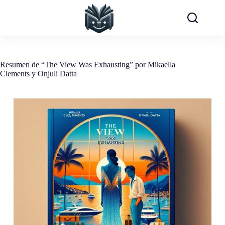
Saltar
al
contenido
Resumen de “The View Was Exhausting” por Mikaella
Clements y Onjuli Datta