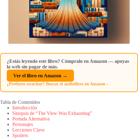
¿Estás leyendo este libro? Cómpralo en Amazon — apoyas
la web sin pagar de más.
Ver el libro en Amazon →
¿Prefieres escuchar? Buscar el audiolibro en Amazon ›
Tabla de Contenidos
Introducción
Sinopsis de “The View Was Exhausting”
Portada Alternativa
Personajes
Lecciones Clave
Spoilers