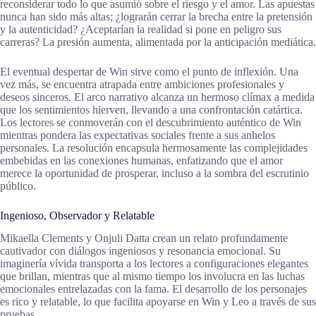
reconsiderar todo lo que asumió sobre el riesgo y el amor. Las apuestas
nunca han sido más altas; ¿lograrán cerrar la brecha entre la pretensión
y la autenticidad? ¿Aceptarían la realidad si pone en peligro sus
carreras? La presión aumenta, alimentada por la anticipación mediática.
El eventual despertar de Win sirve como el punto de inflexión. Una
vez más, se encuentra atrapada entre ambiciones profesionales y
deseos sinceros. El arco narrativo alcanza un hermoso clímax a medida
que los sentimientos hierven, llevando a una confrontación catártica.
Los lectores se conmoverán con el descubrimiento auténtico de Win
mientras pondera las expectativas sociales frente a sus anhelos
personales. La resolución encapsula hermosamente las complejidades
embebidas en las conexiones humanas, enfatizando que el amor
merece la oportunidad de prosperar, incluso a la sombra del escrutinio
público.
Ingenioso, Observador y Relatable
Mikaella Clements y Onjuli Datta crean un relato profundamente
cautivador con diálogos ingeniosos y resonancia emocional. Su
imaginería vívida transporta a los lectores a configuraciones elegantes
que brillan, mientras que al mismo tiempo los involucra en las luchas
emocionales entrelazadas con la fama. El desarrollo de los personajes
es rico y relatable, lo que facilita apoyarse en Win y Leo a través de sus
pruebas.