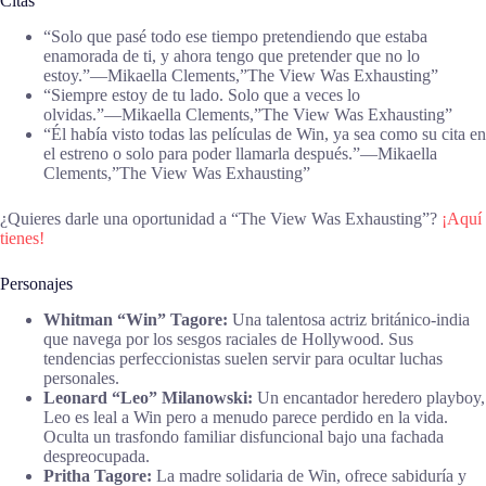
Citas
“Solo que pasé todo ese tiempo pretendiendo que estaba
enamorada de ti, y ahora tengo que pretender que no lo
estoy.”―Mikaella Clements,”The View Was Exhausting”
“Siempre estoy de tu lado. Solo que a veces lo
olvidas.”―Mikaella Clements,”The View Was Exhausting”
“Él había visto todas las películas de Win, ya sea como su cita en
el estreno o solo para poder llamarla después.”―Mikaella
Clements,”The View Was Exhausting”
¿Quieres darle una oportunidad a “The View Was Exhausting”?
¡Aquí
tienes!
Personajes
Whitman “Win” Tagore:
Una talentosa actriz británico-india
que navega por los sesgos raciales de Hollywood. Sus
tendencias perfeccionistas suelen servir para ocultar luchas
personales.
Leonard “Leo” Milanowski:
Un encantador heredero playboy,
Leo es leal a Win pero a menudo parece perdido en la vida.
Oculta un trasfondo familiar disfuncional bajo una fachada
despreocupada.
Pritha Tagore:
La madre solidaria de Win, ofrece sabiduría y