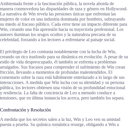
Ambientada frente a la fascinación pública, la novela aborda de
manera conmovedora las disparidades de raza y género en Hollywood.
La narrativa de Win revela las presiones únicas que enfrentan las
mujeres de color en una industria dominada por hombres, subrayando
su miedo al fracaso público. Cada error tiene un impacto diferente para
Win, creando una fría aprensión hacia su trayectoria profesional. Los
autores iluminan los sesgos ocultos y la naturaleza precaria de su
celebridad, forzando a los lectores a enfrentarse al paisaje social.
El privilegio de Leo contrasta notablemente con la lucha de Win,
creando un rico trasfondo para su dinámica en evolución. A pesar de su
estilo de vida despreocupado, él también se enfrenta a problemas
arraigados. Sus fracasos para comprender el sufrimiento de Win crean
fricción, llevando a momentos de profundas malentendidos. El
comentario sobre la raza está hábilmente entrelazado a lo largo de sus
interacciones. A medida que Win lucha con su identidad y su persona
pública, los lectores obtienen una visión de su profundidad emocional
y resiliencia. La falta de conciencia de Leo a menudo conduce a
tensiones, que en última instancia los acerca, pero también los separa.
Confrontación y Resolución
A medida que los secretos salen a la luz, Win y Leo ven su amistad
puesta a prueba. Su química romántica resurge, obligando a Win a