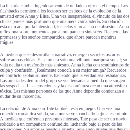
La historia cambia ingeniosamente de un lado a otro en el tiempo. Los
flashbacks permiten a los lectores ser testigos de la evolución de la
amistad entre Anna y Elise. Una vez inseparables, el vínculo de las dos
chicas parece más profundo que una mera camaradería. Su relación
está marcada por la intensidad, los celos y un atisbo de obsesión. Anna
reflexiona sobre momentos que ahora parecen siniestros. Recuerda las
promesas y los sueños compartidos, que ahora parecen mentiras
frágiles.
A medida que se desarrolla la narrativa, emergen secretos oscuros
sobre ambas chicas. Elise no era solo una vibrante mariposa social; su
vida oculta un trasfondo más siniestro. Anna lucha con sentimientos de
culpa y confusión. ¿Realmente conocía a su mejor amiga? Recuerdos
en conflicto asolan su mente, haciendo que la verdad sea resbaladiza.
Las amistades dentro del grupo se ven tensadas a medida que surgen
las sospechas. Las acusaciones y la desconfianza crean una atmósfera
tóxica. Las mismas personas de las que Anna dependía comienzan a
dudar de su inocencia.
La relación de Anna con Tate también está en juego. Una vez una
conexión romántica sólida, su amor se ve manchado bajo la escrutinio.
A medida que enfrentan presiones intensas, Tate pasa de ser un novio
solidario a un compañero confundido, luchando bajo el peso de las
acusaciones. Su amor es puesto a prueba, revelando grietas que llevan