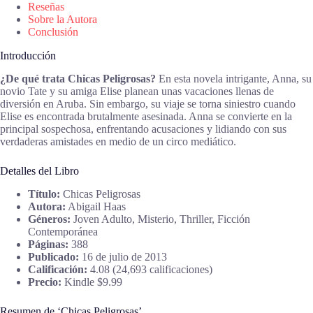
Reseñas
Sobre la Autora
Conclusión
Introducción
¿De qué trata Chicas Peligrosas?
En esta novela intrigante, Anna, su
novio Tate y su amiga Elise planean unas vacaciones llenas de
diversión en Aruba. Sin embargo, su viaje se torna siniestro cuando
Elise es encontrada brutalmente asesinada. Anna se convierte en la
principal sospechosa, enfrentando acusaciones y lidiando con sus
verdaderas amistades en medio de un circo mediático.
Detalles del Libro
Título:
Chicas Peligrosas
Autora:
Abigail Haas
Géneros:
Joven Adulto, Misterio, Thriller, Ficción
Contemporánea
Páginas:
388
Publicado:
16 de julio de 2013
Calificación:
4.08 (24,693 calificaciones)
Precio:
Kindle $9.99
Resumen de ‘Chicas Peligrosas’