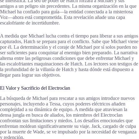
se intensifica. La sed de poder de Hatch forzará a Michael y sus
amigos a un peligro sin precedentes. La misma organización en la que
Michael ha confiado para guía—la entidad conectada a la misteriosa
Voz—ahora está comprometida. Esta revelación añade una capa
escalofriante de incertidumbre.
A medida que Michael lucha contra el tiempo para liberar a sus amigos
capturados, Hatch se prepara para el conflicto. Sabe que Michael viene
por él. La determinación y el coraje de Michael por sí solos pueden no
ser suficientes para conquistar al enemigo bien preparado. La narrativa
alterna entre las peligrosas condiciones que debe enfrentar Michael y
las escalofriantes maquinaciones de Hatch. Los lectores son testigos de
la profundidad de la villanía de Hatch y hasta dónde está dispuesto a
llegar para lograr sus objetivos.
El Valor y Sacrificio del Electroclan
La búsqueda de Michael para rescatar a sus amigos introduce nuevos
personajes, incluyendo a Tessa, cuyos poderes eléctricos añaden
complejidad a su dinámica de equipo. A medida que atraviesan la
densa jungla en busca de aliados, los miembros del Electroclan
confrontan sus limitaciones y miedos. Los desafíos emocionales que
enfrentan moldean significativamente su viaje. Jack, cargado de culpa
por la muerte de Wade, se ve impulsado por la necesidad de venganza
y redención.