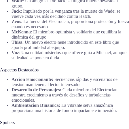
Wade
: Un amigo leal de Jack; su trágica muerte devastó al
grupo.
Jack
: Impulsado por la venganza tras la muerte de Wade; se
vuelve cada vez más decidido contra Hatch.
Zeus
: La fuerza del Electroclan; proporciona protección y fuerza
cuando es necesario.
McKenna
: El miembro optimista y solidario que equilibra la
dinámica del grupo.
Thisa
: Un nuevo electro-nene introducido en este libro que
aporta profundidad al equipo.
Voz
: Una entidad misteriosa que ofrece guía a Michael, aunque
su lealtad se pone en duda.
Aspectos Destacados
Acción Emocionante:
Secuencias rápidas y escenarios de
tensión mantienen al lector interesado.
Desarrollo de Personajes:
Cada miembro del Electroclan
muestra crecimiento a través de desafíos y turbulencias
emocionales.
Ambientación Dinámica:
La vibrante selva amazónica
proporciona una historia de fondo impactante e inmersión.
Spoilers