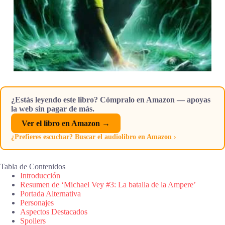
¿Estás leyendo este libro? Cómpralo en Amazon — apoyas
la web sin pagar de más.
Ver el libro en Amazon →
¿Prefieres escuchar? Buscar el audiolibro en Amazon ›
Tabla de Contenidos
Introducción
Resumen de ‘Michael Vey #3: La batalla de la Ampere’
Portada Alternativa
Personajes
Aspectos Destacados
Spoilers