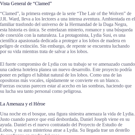
Vista General de “Clamed”
“Clamed”, la primera entrega de la serie “The Lair of the Wolven” de
J.R. Ward, lleva a los lectores a una intensa aventura. Ambientada en el
familiar trasfondo del universo de la Hermandad de la Daga Negra,
esta historia es única. Se entrelazan misterio, romance y una búsqueda
de conexión con la naturaleza. La protagonista, Lydia Susi, es una
científica apasionada dedicada a proteger a los lobos de madera en
peligro de extinción. Sin embargo, de repente se encuentra luchando
por su vida mientras trata de salvar a los lobos.
El fuerte compromiso de Lydia con su trabajo se ve amenazado cuando
una cadena hotelera planea un nuevo desarrollo. Este proyecto podría
poner en peligro el hábitat natural de los lobos. Como una de las
opositoras más vocales, rápidamente se convierte en un blanco.
Fuerzas oscuras parecen estar al acecho en las sombras, haciendo que
su lucha sea tanto personal como peligrosa.
La Amenaza y el Héroe
Una noche en el bosque, una figura siniestra amenaza la vida de Lydia.
Justo cuando parece que está desbordada, Daniel Joseph viene en su
ayuda. Daniel es el nuevo contratado del Proyecto de Estudio de
Lobos, y su aura misteriosa atrae a Lydia. Su llegada trae un destello