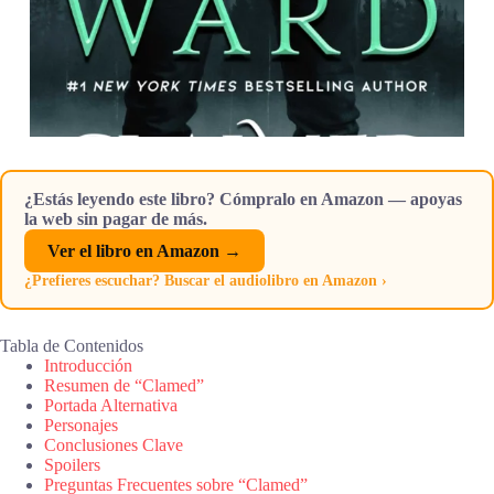
¿Estás leyendo este libro? Cómpralo en Amazon — apoyas
la web sin pagar de más.
Ver el libro en Amazon →
¿Prefieres escuchar? Buscar el audiolibro en Amazon ›
Tabla de Contenidos
Introducción
Resumen de “Clamed”
Portada Alternativa
Personajes
Conclusiones Clave
Spoilers
Preguntas Frecuentes sobre “Clamed”