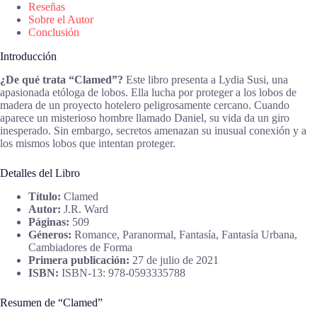
Reseñas
Sobre el Autor
Conclusión
Introducción
¿De qué trata “Clamed”?
Este libro presenta a Lydia Susi, una
apasionada etóloga de lobos. Ella lucha por proteger a los lobos de
madera de un proyecto hotelero peligrosamente cercano. Cuando
aparece un misterioso hombre llamado Daniel, su vida da un giro
inesperado. Sin embargo, secretos amenazan su inusual conexión y a
los mismos lobos que intentan proteger.
Detalles del Libro
Título:
Clamed
Autor:
J.R. Ward
Páginas:
509
Géneros:
Romance, Paranormal, Fantasía, Fantasía Urbana,
Cambiadores de Forma
Primera publicación:
27 de julio de 2021
ISBN:
ISBN-13: 978-0593335788
Resumen de “Clamed”