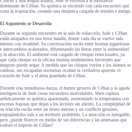
Chucks y una lengua afilada, Jude se enfrenta a la naturaleza
dominante de Célian. Su química se enciende con cada encuentro que
corta la respiración, creando una dinámica cargada de tensión e intriga.
El Argumento se Desarrolla
Durante su segundo encuentro en la sala de redacción, Jude y Célian
están atrapados en una feroz batalla, donde cada día se vuelve más
intenso con rivalidad. Su conversación oscila entre bromas juguetonas
e intercambios acalorados, difuminando las líneas entre la animosidad
y la atracción. El ambiente está cargado de chispas emocionales, ya
que cada choque en la oficina insinúa sentimientos hirvientes que
ninguno puede negar. A medida que las chispas vuelan y los ánimos se
caldean, sus escapadas nocturnas ocultan la verdadera apuesta: el
corazón de Jude y el alma guardada de Célian.
Durante esta tumultuosa danza, el humor grosero de Célian y la aguda
inteligencia de Jude crean encuentros inolvidables. Shen captura
artísticamente su química apasionada, aumentando la temperatura con
escenas fogosas que dejan a los lectores sin aliento. La complejidad de
su relación oscila entre un deseo intenso y un conflicto genuino,
empujándolos más a un territorio prohibido. La atracción es innegable,
pero ¿puede florecer en medio de sus diferencias y las amenazas que
rodean el imperio de Célian?