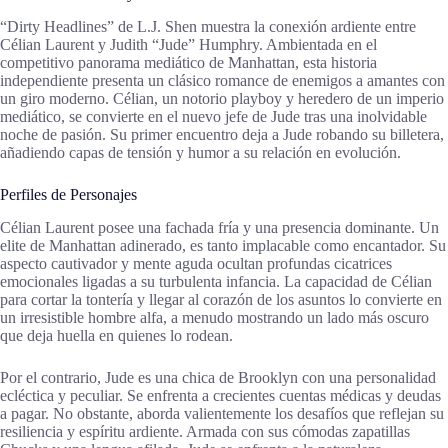
“Dirty Headlines” de L.J. Shen muestra la conexión ardiente entre
Célian Laurent y Judith “Jude” Humphry. Ambientada en el
competitivo panorama mediático de Manhattan, esta historia
independiente presenta un clásico romance de enemigos a amantes con
un giro moderno. Célian, un notorio playboy y heredero de un imperio
mediático, se convierte en el nuevo jefe de Jude tras una inolvidable
noche de pasión. Su primer encuentro deja a Jude robando su billetera,
añadiendo capas de tensión y humor a su relación en evolución.
Perfiles de Personajes
Célian Laurent posee una fachada fría y una presencia dominante. Un
elite de Manhattan adinerado, es tanto implacable como encantador. Su
aspecto cautivador y mente aguda ocultan profundas cicatrices
emocionales ligadas a su turbulenta infancia. La capacidad de Célian
para cortar la tontería y llegar al corazón de los asuntos lo convierte en
un irresistible hombre alfa, a menudo mostrando un lado más oscuro
que deja huella en quienes lo rodean.
Por el contrario, Jude es una chica de Brooklyn con una personalidad
ecléctica y peculiar. Se enfrenta a crecientes cuentas médicas y deudas
a pagar. No obstante, aborda valientemente los desafíos que reflejan su
resiliencia y espíritu ardiente. Armada con sus cómodas zapatillas