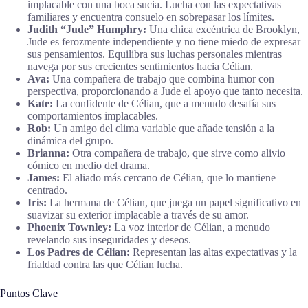
implacable con una boca sucia. Lucha con las expectativas
familiares y encuentra consuelo en sobrepasar los límites.
Judith “Jude” Humphry:
Una chica excéntrica de Brooklyn,
Jude es ferozmente independiente y no tiene miedo de expresar
sus pensamientos. Equilibra sus luchas personales mientras
navega por sus crecientes sentimientos hacia Célian.
Ava:
Una compañera de trabajo que combina humor con
perspectiva, proporcionando a Jude el apoyo que tanto necesita.
Kate:
La confidente de Célian, que a menudo desafía sus
comportamientos implacables.
Rob:
Un amigo del clima variable que añade tensión a la
dinámica del grupo.
Brianna:
Otra compañera de trabajo, que sirve como alivio
cómico en medio del drama.
James:
El aliado más cercano de Célian, que lo mantiene
centrado.
Iris:
La hermana de Célian, que juega un papel significativo en
suavizar su exterior implacable a través de su amor.
Phoenix Townley:
La voz interior de Célian, a menudo
revelando sus inseguridades y deseos.
Los Padres de Célian:
Representan las altas expectativas y la
frialdad contra las que Célian lucha.
Puntos Clave