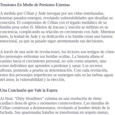
Tensiones En Medio de Presiones Externas
A medida que Célian y Jude navegan por sus vidas entrelazadas,
traumas pasados emergen, revelando vulnerabilidades que desafían su
conexión. El compromiso de Célian con el legado mediático de su
familia pesa sobre él. Miedos de fracaso y traición se infiltran en su
conciencia, complicando su relación en crecimiento con Jude. Mientras
tanto, la lealtad de Jude y su dedicación a su familia crean una barrera
emocional, ya que su pasado sigue atormentando sus decisiones.
A través de una serie de revelaciones, los lectores son testigos de cómo
los personajes enfrentan sus heridas ocultas. La historia allana el
camino hacia el crecimiento personal, no solo como amantes, sino
como individuos que aprenden a perdonar y sanar. Los secretos
afloran, poniendo a prueba su determinación. Con cada revelación,
estos dos personajes imperfectos se sumergen más en las turbias aguas
del amor, la vulnerabilidad y la elección.
Una Conclusión que Vale la Espera
Al final, “Dirty Headlines” culmina en una resolución de ritmo
cardíaco llena de giros y momentos conmovedores. Las murallas de
Célian comienzan a desmoronarse, revelando al hombre detrás de la
fachada. Sus apasionadas batallas se transforman en respeto mutuo,