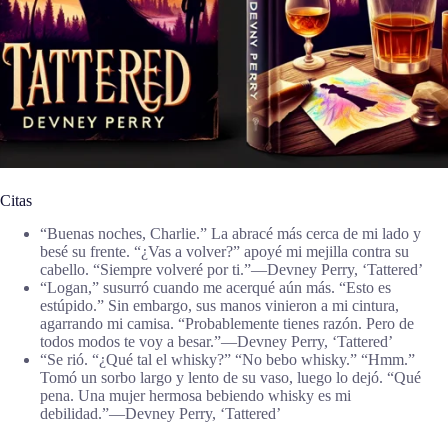
Citas
“Buenas noches, Charlie.” La abracé más cerca de mi lado y
besé su frente. “¿Vas a volver?” apoyé mi mejilla contra su
cabello. “Siempre volveré por ti.”―Devney Perry, ‘Tattered’
“Logan,” susurró cuando me acerqué aún más. “Esto es
estúpido.” Sin embargo, sus manos vinieron a mi cintura,
agarrando mi camisa. “Probablemente tienes razón. Pero de
todos modos te voy a besar.”―Devney Perry, ‘Tattered’
“Se rió. “¿Qué tal el whisky?” “No bebo whisky.” “Hmm.”
Tomó un sorbo largo y lento de su vaso, luego lo dejó. “Qué
pena. Una mujer hermosa bebiendo whisky es mi
debilidad.”―Devney Perry, ‘Tattered’