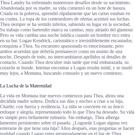
Thea Landry ha enfrentado numerosos desafíos desde su nacimiento.
Abandonada por su madre, su vida comenzó en un bote de basura.
Criada en la pobreza, aprendió rápidamente que las cartas estaban en
su contra. La ropa de los contenedores de ofertas acentuó sus luchas.
Thea siempre se ha sentido inferior, sabiendo su lugar en la sociedad.
Su trabajo como bartender marca su camino, muy alejado del glamour.
Pero su vida cambia una noche fatídica cuando un hombre rico entra
en su bar. Logan Kendrick, carismático e irresistiblemente encantador,
conquista a Thea. Su encuentro apasionado es emocionante, pero
ambos acuerdan que debería permanecer como un asunto de una
noche. Después de todo, no intercambiaron apellidos ni detalles de
contacto. Cuando Thea descubre más tarde que está embarazada, su
corazón se hunde. Intentar encontrar a Logan resulta inútil, y se mudó
muy lejos, a Montana, buscando consuelo y un nuevo comienzo.
La Lucha de la Maternidad
La vida en Montana trae nuevos comienzos para Thea, ahora una
decidida madre soltera. Dedica sus días y noches a criar a su hija,
Charlie, con fuerza y resiliencia. La niña se convierte en su único
enfoque y alegría, representando todo lo que Thea ha deseado. Su vida
es simple pero bellamente rutinaria. Sin embargo, Thea alberga
lamentos persistentes sobre el pasado. ¿Lograrán Logan alguna vez
enterarse de que tiene una hija? Años después, esas preguntas se hacen
realidad cuando Logan entra inesperadamente en el bar de Thea