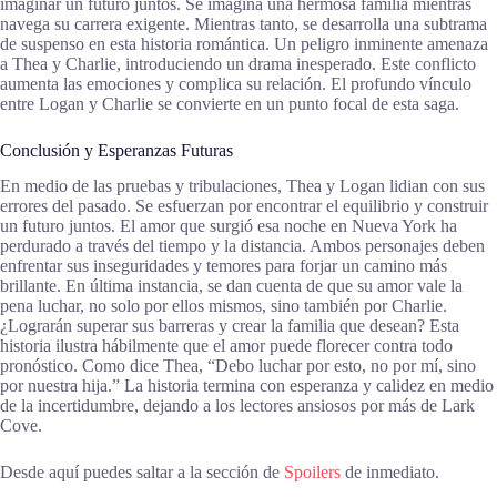
imaginar un futuro juntos. Se imagina una hermosa familia mientras
navega su carrera exigente. Mientras tanto, se desarrolla una subtrama
de suspenso en esta historia romántica. Un peligro inminente amenaza
a Thea y Charlie, introduciendo un drama inesperado. Este conflicto
aumenta las emociones y complica su relación. El profundo vínculo
entre Logan y Charlie se convierte en un punto focal de esta saga.
Conclusión y Esperanzas Futuras
En medio de las pruebas y tribulaciones, Thea y Logan lidian con sus
errores del pasado. Se esfuerzan por encontrar el equilibrio y construir
un futuro juntos. El amor que surgió esa noche en Nueva York ha
perdurado a través del tiempo y la distancia. Ambos personajes deben
enfrentar sus inseguridades y temores para forjar un camino más
brillante. En última instancia, se dan cuenta de que su amor vale la
pena luchar, no solo por ellos mismos, sino también por Charlie.
¿Lograrán superar sus barreras y crear la familia que desean? Esta
historia ilustra hábilmente que el amor puede florecer contra todo
pronóstico. Como dice Thea, “Debo luchar por esto, no por mí, sino
por nuestra hija.” La historia termina con esperanza y calidez en medio
de la incertidumbre, dejando a los lectores ansiosos por más de Lark
Cove.
Desde aquí puedes saltar a la sección de
Spoilers
de inmediato.