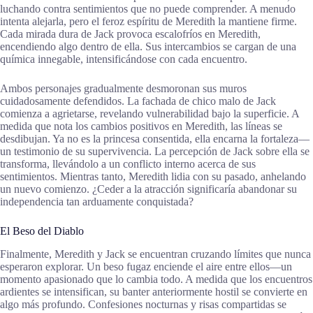
luchando contra sentimientos que no puede comprender. A menudo
intenta alejarla, pero el feroz espíritu de Meredith la mantiene firme.
Cada mirada dura de Jack provoca escalofríos en Meredith,
encendiendo algo dentro de ella. Sus intercambios se cargan de una
química innegable, intensificándose con cada encuentro.
Ambos personajes gradualmente desmoronan sus muros
cuidadosamente defendidos. La fachada de chico malo de Jack
comienza a agrietarse, revelando vulnerabilidad bajo la superficie. A
medida que nota los cambios positivos en Meredith, las líneas se
desdibujan. Ya no es la princesa consentida, ella encarna la fortaleza—
un testimonio de su supervivencia. La percepción de Jack sobre ella se
transforma, llevándolo a un conflicto interno acerca de sus
sentimientos. Mientras tanto, Meredith lidia con su pasado, anhelando
un nuevo comienzo. ¿Ceder a la atracción significaría abandonar su
independencia tan arduamente conquistada?
El Beso del Diablo
Finalmente, Meredith y Jack se encuentran cruzando límites que nunca
esperaron explorar. Un beso fugaz enciende el aire entre ellos—un
momento apasionado que lo cambia todo. A medida que los encuentros
ardientes se intensifican, su banter anteriormente hostil se convierte en
algo más profundo. Confesiones nocturnas y risas compartidas se