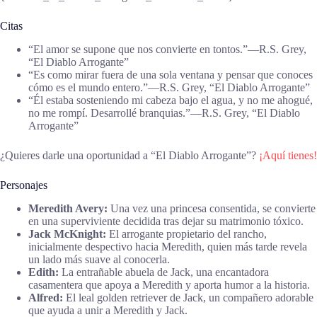
Citas
“El amor se supone que nos convierte en tontos.”―R.S. Grey,
“El Diablo Arrogante”
“Es como mirar fuera de una sola ventana y pensar que conoces
cómo es el mundo entero.”―R.S. Grey, “El Diablo Arrogante”
“Él estaba sosteniendo mi cabeza bajo el agua, y no me ahogué,
no me rompí. Desarrollé branquias.”―R.S. Grey, “El Diablo
Arrogante”
¿Quieres darle una oportunidad a “El Diablo Arrogante”?
¡Aquí tienes!
Personajes
Meredith Avery:
Una vez una princesa consentida, se convierte
en una superviviente decidida tras dejar su matrimonio tóxico.
Jack McKnight:
El arrogante propietario del rancho,
inicialmente despectivo hacia Meredith, quien más tarde revela
un lado más suave al conocerla.
Edith:
La entrañable abuela de Jack, una encantadora
casamentera que apoya a Meredith y aporta humor a la historia.
Alfred:
El leal golden retriever de Jack, un compañero adorable
que ayuda a unir a Meredith y Jack.