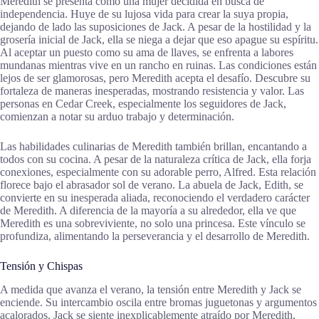
Meredith se presenta como una mujer decidida en busca de
independencia. Huye de su lujosa vida para crear la suya propia,
dejando de lado las suposiciones de Jack. A pesar de la hostilidad y la
grosería inicial de Jack, ella se niega a dejar que eso apague su espíritu.
Al aceptar un puesto como su ama de llaves, se enfrenta a labores
mundanas mientras vive en un rancho en ruinas. Las condiciones están
lejos de ser glamorosas, pero Meredith acepta el desafío. Descubre su
fortaleza de maneras inesperadas, mostrando resistencia y valor. Las
personas en Cedar Creek, especialmente los seguidores de Jack,
comienzan a notar su arduo trabajo y determinación.
Las habilidades culinarias de Meredith también brillan, encantando a
todos con su cocina. A pesar de la naturaleza crítica de Jack, ella forja
conexiones, especialmente con su adorable perro, Alfred. Esta relación
florece bajo el abrasador sol de verano. La abuela de Jack, Edith, se
convierte en su inesperada aliada, reconociendo el verdadero carácter
de Meredith. A diferencia de la mayoría a su alrededor, ella ve que
Meredith es una sobreviviente, no solo una princesa. Este vínculo se
profundiza, alimentando la perseverancia y el desarrollo de Meredith.
Tensión y Chispas
A medida que avanza el verano, la tensión entre Meredith y Jack se
enciende. Su intercambio oscila entre bromas juguetonas y argumentos
acalorados. Jack se siente inexplicablemente atraído por Meredith,