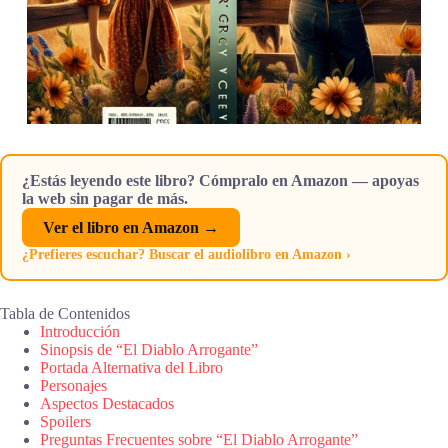
¿Estás leyendo este libro? Cómpralo en Amazon — apoyas
la web sin pagar de más.
Ver el libro en Amazon →
¿Prefieres escuchar? Buscar el audiolibro en Amazon ›
Tabla de Contenidos
Introducción
Sinopsis de “El Diablo Arrogante”
Portada Alternativa del Libro
Personajes
Aspectos Destacados
Spoilers
Preguntas Frecuentes sobre “El Diablo Arrogante”