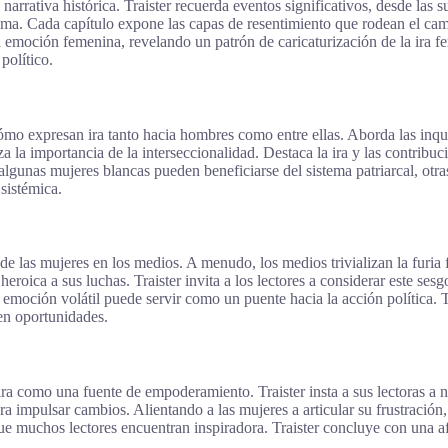
a narrativa histórica. Traister recuerda eventos significativos, desde la
a. Cada capítulo expone las capas de resentimiento que rodean el cami
 emoción femenina, revelando un patrón de caricaturización de la ira f
político.
cómo expresan ira tanto hacia hombres como entre ellas. Aborda las inq
za la importancia de la interseccionalidad. Destaca la ira y las contrib
lgunas mujeres blancas pueden beneficiarse del sistema patriarcal, otra
sistémica.
 de las mujeres en los medios. A menudo, los medios trivializan la furia 
eroica a sus luchas. Traister invita a los lectores a considerar este ses
 emoción volátil puede servir como un puente hacia la acción política. T
 en oportunidades.
 como una fuente de empoderamiento. Traister insta a sus lectoras a no
ara impulsar cambios. Alientando a las mujeres a articular su frustració
que muchos lectores encuentran inspiradora. Traister concluye con una a