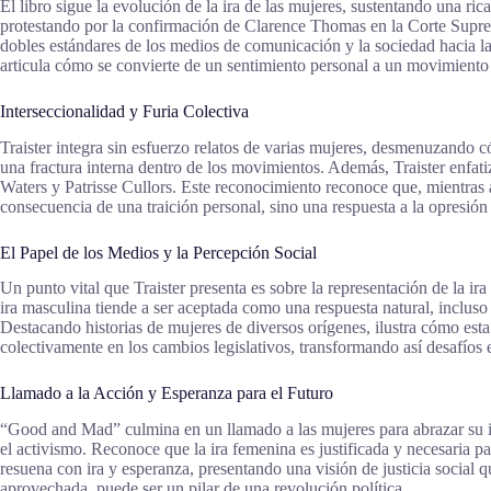
El libro sigue la evolución de la ira de las mujeres, sustentando una ric
protestando por la confirmación de Clarence Thomas en la Corte Suprem
dobles estándares de los medios de comunicación y la sociedad hacia la
articula cómo se convierte de un sentimiento personal a un movimiento 
Interseccionalidad y Furia Colectiva
Traister integra sin esfuerzo relatos de varias mujeres, desmenuzando 
una fractura interna dentro de los movimientos. Además, Traister enfati
Waters y Patrisse Cullors. Este reconocimiento reconoce que, mientras a
consecuencia de una traición personal, sino una respuesta a la opresión 
El Papel de los Medios y la Percepción Social
Un punto vital que Traister presenta es sobre la representación de la ira
ira masculina tiende a ser aceptada como una respuesta natural, incluso h
Destacando historias de mujeres de diversos orígenes, ilustra cómo esta
colectivamente en los cambios legislativos, transformando así desafíos
Llamado a la Acción y Esperanza para el Futuro
“Good and Mad” culmina en un llamado a las mujeres para abrazar su ira
el activismo. Reconoce que la ira femenina es justificada y necesaria p
resuena con ira y esperanza, presentando una visión de justicia social 
aprovechada, puede ser un pilar de una revolución política.