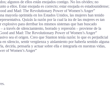
dos; algunos de ellos están enojados contigo. No los olvides; no
unto a ellos. Estar enojada es correcto; estar enojada es estadounidense;
er, “Good and Mad: The Revolutionary Power of Women’s Anger”
o una mayoría oprimida en los Estados Unidos, las mujeres han tenido
epresentativa. Quizás la razón por la cual la ira de las mujeres es tan
er explosivo para derribar los mismos sistemas que han buscado
 – a través de silenciamiento, borrado y represión – proviene de la
er, “Good and Mad: The Revolutionary Power of Women’s Anger”
sivo sea el origen. Creo que Stanton tenía razón: lo que es perjudicial
a en silencio, sentir vergüenza y aislamiento por haberla sentido alguna
, decirla, pensarla y actuar sobre ella e integrarla en nuestras vidas,
Power of Women’s Anger”
es.