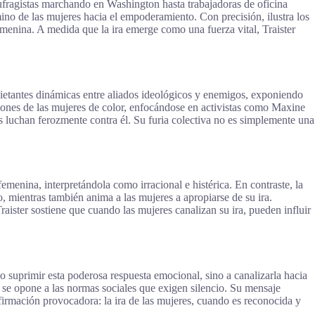
s sufragistas marchando en Washington hasta trabajadoras de oficina
no de las mujeres hacia el empoderamiento. Con precisión, ilustra los
emenina. A medida que la ira emerge como una fuerza vital, Traister
uietantes dinámicas entre aliados ideológicos y enemigos, exponiendo
uciones de las mujeres de color, enfocándose en activistas como Maxine
s luchan ferozmente contra él. Su furia colectiva no es simplemente una
femenina, interpretándola como irracional e histérica. En contraste, la
go, mientras también anima a las mujeres a apropiarse de su ira.
raister sostiene que cuando las mujeres canalizan su ira, pueden influir
 suprimir esta poderosa respuesta emocional, sino a canalizarla hacia
n, se opone a las normas sociales que exigen silencio. Su mensaje
firmación provocadora: la ira de las mujeres, cuando es reconocida y