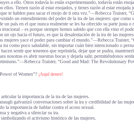
yes a ello. Otros todavía lo están experimentando, todavía están enoja
ellos. Tienen razón al estar enojados, y tienes razón al estar enojada j
es que te hablen para sacar el enojo de ti otra vez.”―Rebecca Traist
a existido un entendimiento del poder de la ira de las mujeres: que com
de un país en el que nunca realmente se les ha ofrecido su parte justa o r
an irracional – es porque siempre hemos sabido que con ella vino el pod
un ojo hacia el futuro, es que la desalentación de la ira de las mujeres
de las mujeres yace el poder para cambiar el mundo.”―Rebecca Traist
a ira como poco saludable, sin importar cuán bien intencionado o persua
s hacen sentir que tenemos que reprimirla, dejar que se pudra, mantenerl
 nosotras es abrir nuestras bocas y dejarla salir, permitiéndonos sentirla
y el optimismo.”―Rebecca Traister, “Good and Mad: The Revolutionary 
ry Power of Women”?
¡Aquí tienes!
rticular la importancia de la ira de las mujeres.
naugh galvanizó conversaciones sobre la ira y credibilidad de las mujer
 la importancia de hablar contra el acoso sexual.
a y negativa a silenciar su ira.
simbolizando el activismo histórico de las mujeres.