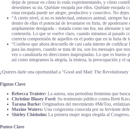
dejar de pensar en cómo lo estás experimentando, y cómo contribu
desestimes su ira. Quédate enojada por ellos. Quédate enojada con 
estar enojada puede ser alegre, productivo y conectivo. No dej
“A cierto nivel, si no es intelectual, entonces animal, siempre h
dentro de ellas el potencial de levantarse en furia, de apoderarse 
ampliamente denigrada – tratada como tan fea, tan alienante y t
contenerla. Lo que se vuelve claro, cuando miramos al pasado con 
correcta comprensión de aquellos en el poder que en la furia 
“Confieso que ahora desconfío de casi cada intento de codificar l
para las mujeres, cuando se trata de ira, son los mensajes que no
vez o canalizarla en direcciones inapropiadas. Lo que es bueno para
así como integramos la alegría, la tristeza, la preocupación 
¿Quieres darle una oportunidad a “Good and Mad: The Revolutiona
Figuras Clave
Rebecca Traister:
La autora, una periodista feminista que busca a
Christine Blasey Ford:
Su testimonio público contra Brett Kava
Tarana Burke:
Originadora del movimiento #MeToo, enfatizando
Maxine Waters:
Una congresista conocida por su ferviente defens
Shirley Chisholm:
La primera mujer negra elegida al Congreso, 
Puntos Clave