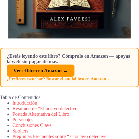
¿Estás leyendo este libro? Cómpralo en Amazon — apoyas
la web sin pagar de más.
Ver el libro en Amazon →
¿Prefieres escuchar? Buscar el audiolibro en Amazon ›
Tabla de Contenidos
Introducción
Resumen de “El octavo detective”
Portada Alternativa del Libro
Personajes
Conclusiones Clave
Spoilers
Preguntas Frecuentes sobre “El octavo detective”