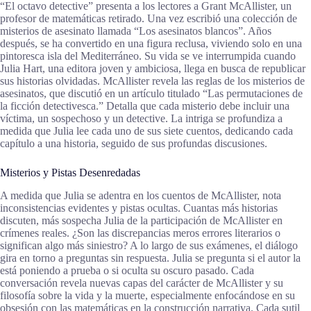
“El octavo detective” presenta a los lectores a Grant McAllister, un
profesor de matemáticas retirado. Una vez escribió una colección de
misterios de asesinato llamada “Los asesinatos blancos”. Años
después, se ha convertido en una figura reclusa, viviendo solo en una
pintoresca isla del Mediterráneo. Su vida se ve interrumpida cuando
Julia Hart, una editora joven y ambiciosa, llega en busca de republicar
sus historias olvidadas. McAllister revela las reglas de los misterios de
asesinatos, que discutió en un artículo titulado “Las permutaciones de
la ficción detectivesca.” Detalla que cada misterio debe incluir una
víctima, un sospechoso y un detective. La intriga se profundiza a
medida que Julia lee cada uno de sus siete cuentos, dedicando cada
capítulo a una historia, seguido de sus profundas discusiones.
Misterios y Pistas Desenredadas
A medida que Julia se adentra en los cuentos de McAllister, nota
inconsistencias evidentes y pistas ocultas. Cuantas más historias
discuten, más sospecha Julia de la participación de McAllister en
crímenes reales. ¿Son las discrepancias meros errores literarios o
significan algo más siniestro? A lo largo de sus exámenes, el diálogo
gira en torno a preguntas sin respuesta. Julia se pregunta si el autor la
está poniendo a prueba o si oculta su oscuro pasado. Cada
conversación revela nuevas capas del carácter de McAllister y su
filosofía sobre la vida y la muerte, especialmente enfocándose en su
obsesión con las matemáticas en la construcción narrativa. Cada sutil