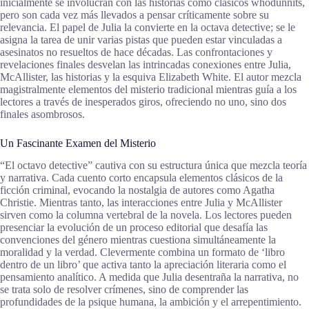
inicialmente se involucran con las historias como clásicos whodunnits,
pero son cada vez más llevados a pensar críticamente sobre su
relevancia. El papel de Julia la convierte en la octava detective; se le
asigna la tarea de unir varias pistas que pueden estar vinculadas a
asesinatos no resueltos de hace décadas. Las confrontaciones y
revelaciones finales desvelan las intrincadas conexiones entre Julia,
McAllister, las historias y la esquiva Elizabeth White. El autor mezcla
magistralmente elementos del misterio tradicional mientras guía a los
lectores a través de inesperados giros, ofreciendo no uno, sino dos
finales asombrosos.
Un Fascinante Examen del Misterio
“El octavo detective” cautiva con su estructura única que mezcla teoría
y narrativa. Cada cuento corto encapsula elementos clásicos de la
ficción criminal, evocando la nostalgia de autores como Agatha
Christie. Mientras tanto, las interacciones entre Julia y McAllister
sirven como la columna vertebral de la novela. Los lectores pueden
presenciar la evolución de un proceso editorial que desafía las
convenciones del género mientras cuestiona simultáneamente la
moralidad y la verdad. Clevermente combina un formato de ‘libro
dentro de un libro’ que activa tanto la apreciación literaria como el
pensamiento analítico. A medida que Julia desentraña la narrativa, no
se trata solo de resolver crímenes, sino de comprender las
profundidades de la psique humana, la ambición y el arrepentimiento.