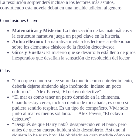
La resolución sorprenderá incluso a los lectores más astutos,
convirtiendo esta novela debut en una notable adición al género.
Conclusiones Clave
Matemáticas y Misterio:
La intersección de las matemáticas y
la estructura narrativa juega un papel clave en la historia.
Auto-reflexión:
La narrativa invita a los lectores a reflexionar
sobre los elementos clásicos de la ficción detectivesca.
Giros y Vueltas:
El misterio que se desarrolla está lleno de giros
inesperados que desafían la sensación de resolución del lector.
Citas
“Creo que cuando se lee sobre la muerte como entretenimiento,
debería dejarte sintiendo algo incómodo, incluso un poco
enfermo.”―Alex Pavesi,”El octavo detective”
“El mar es como tener un perro dormido en la chimenea.
Cuando estoy cerca, incluso dentro de mi cabaña, es como si
pudiera sentirlo respirar. Es un tipo de compañero. Vivir solo
junto al mar es menos solitario.”―Alex Pavesi,”El octavo
detective”
“Después de que Harry había desaparecido en el baño, pero
antes de que su cuerpo hubiera sido descubierto. Así que ni
siquiera lo he visto hoy. He olvidado en gran medida cómo se