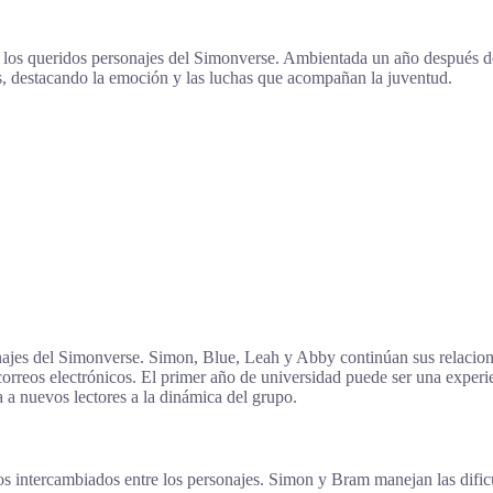
a los queridos personajes del Simonverse. Ambientada un año después de
os, destacando la emoción y las luchas que acompañan la juventud.
najes del Simonverse. Simon, Blue, Leah y Abby continúan sus relacione
correos electrónicos. El primer año de universidad puede ser una exper
 a nuevos lectores a la dinámica del grupo.
cos intercambiados entre los personajes. Simon y Bram manejan las dificu