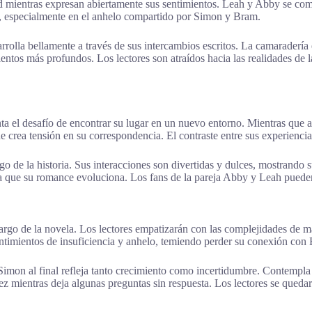
d mientras expresan abiertamente sus sentimientos. Leah y Abby se com
n, especialmente en el anhelo compartido por Simon y Bram.
olla bellamente a través de sus intercambios escritos. La camaradería 
entos más profundos. Los lectores son atraídos hacia las realidades de la
ta el desafío de encontrar su lugar en un nuevo entorno. Mientras que a
e crea tensión en su correspondencia. El contraste entre sus experiencia
rgo de la historia. Sus interacciones son divertidas y dulces, mostran
da que su romance evoluciona. Los fans de la pareja Abby y Leah pued
 largo de la novela. Los lectores empatizarán con las complejidades de m
entimientos de insuficiencia y anhelo, temiendo perder su conexión con
 Simon al final refleja tanto crecimiento como incertidumbre. Contempla
ez mientras deja algunas preguntas sin respuesta. Los lectores se queda