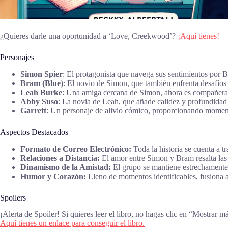
¿Quieres darle una oportunidad a ‘Love, Creekwood’?
¡Aquí tienes!
Personajes
Simon Spier
: El protagonista que navega sus sentimientos por Br
Bram (Blue)
: El novio de Simon, que también enfrenta desafíos e
Leah Burke
: Una amiga cercana de Simon, ahora es compañera d
Abby Suso
: La novia de Leah, que añade calidez y profundidad a 
Garrett
: Un personaje de alivio cómico, proporcionando moment
Aspectos Destacados
Formato de Correo Electrónico:
Toda la historia se cuenta a 
Relaciones a Distancia:
El amor entre Simon y Bram resalta las 
Dinamismo de la Amistad:
El grupo se mantiene estrechamente c
Humor y Corazón:
Lleno de momentos identificables, fusiona 
Spoilers
¡Alerta de Spoiler! Si quieres leer el libro, no hagas clic en “Mostrar m
Aquí tienes un enlace para conseguir el libro.