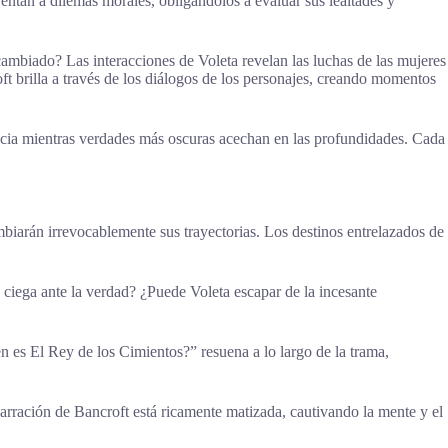
rentan a dilemas morales, obligándolos a evaluar sus lealtades y
ambiado? Las interacciones de Voleta revelan las luchas de las mujeres
oft brilla a través de los diálogos de los personajes, creando momentos
lencia mientras verdades más oscuras acechan en las profundidades. Cada
ambiarán irrevocablemente sus trayectorias. Los destinos entrelazados de
lo ciega ante la verdad? ¿Puede Voleta escapar de la incesante
ién es El Rey de los Cimientos?” resuena a lo largo de la trama,
 narración de Bancroft está ricamente matizada, cautivando la mente y el