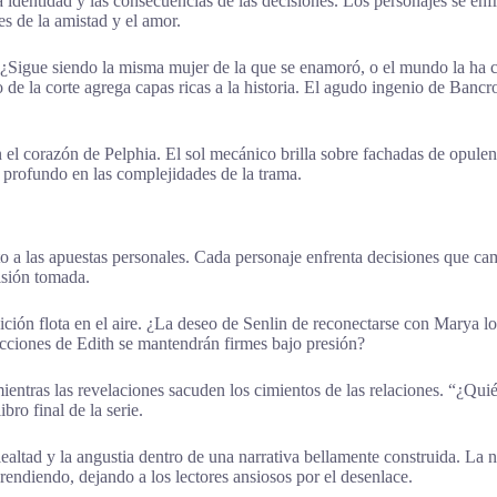
a identidad y las consecuencias de las decisiones. Los personajes se enf
es de la amistad y el amor.
¿Sigue siendo la misma mujer de la que se enamoró, o el mundo la ha c
 de la corte agrega capas ricas a la historia. El agudo ingenio de Bancr
en el corazón de Pelphia. El sol mecánico brilla sobre fachadas de opu
s profundo en las complejidades de la trama.
unto a las apuestas personales. Cada personaje enfrenta decisiones que c
isión tomada.
raición flota en el aire. ¿La deseo de Senlin de reconectarse con Marya 
icciones de Edith se mantendrán firmes bajo presión?
, mientras las revelaciones sacuden los cimientos de las relaciones. “¿Qu
bro final de la serie.
 lealtad y la angustia dentro de una narrativa bellamente construida. La
endiendo, dejando a los lectores ansiosos por el desenlace.