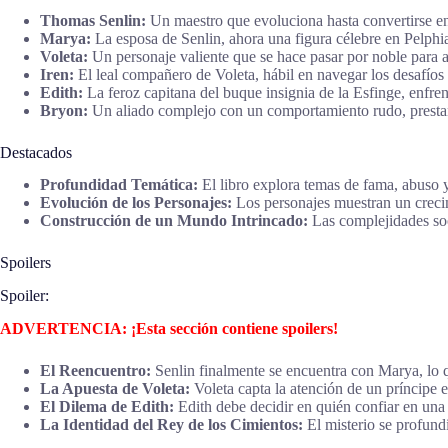
Thomas Senlin:
Un maestro que evoluciona hasta convertirse en
Marya:
La esposa de Senlin, ahora una figura célebre en Pelphia
Voleta:
Un personaje valiente que se hace pasar por noble para a
Iren:
El leal compañero de Voleta, hábil en navegar los desafíos d
Edith:
La feroz capitana del buque insignia de la Esfinge, enfren
Bryon:
Un aliado complejo con un comportamiento rudo, prestan
Destacados
Profundidad Temática:
El libro explora temas de fama, abuso y
Evolución de los Personajes:
Los personajes muestran un creci
Construcción de un Mundo Intrincado:
Las complejidades soci
Spoilers
Spoiler:
ADVERTENCIA: ¡Esta sección contiene spoilers!
El Reencuentro:
Senlin finalmente se encuentra con Marya, lo 
La Apuesta de Voleta:
Voleta capta la atención de un príncipe e
El Dilema de Edith:
Edith debe decidir en quién confiar en una 
La Identidad del Rey de los Cimientos:
El misterio se profund