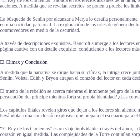
“El Rey de los Cimientos” ahonda en los efectos aislantes de la fama, l
acciones. A medida que se revelan secretos, se ponen a prueba los límit
La búsqueda de Senlin por alcanzar a Marya lo desafía personalmente. 
en una sociedad patriarcal. La exploración de los roles de género dentro
conmovedores en medio de la oscuridad.
A través de descripciones exquisitas, Bancroft sumerge a los lectores 
página cautiva con un detalle exquisito, conduciendo a los lectores má
El Clímax y Conclusión
A medida que la narrativa se dirige hacia su clímax, la intriga crece j
Senlin, Voleta, Edith y Bryon atrapan el corazón del lector en cada dec
El trueno de la rebelión se acerca mientras el inminente peligro de la t
persecución del príncipe mientras forja su propia identidad? ¿Las conv
Los capítulos finales revelan giros que dejan a los lectores sin aliento
llevándola a una conclusión explosiva que prepara el escenario para el li
“El Rey de los Cimientos” es un viaje inolvidable a través del amor, la
corazón en igual medida. Las complejidades de la Torre continúan sorpr