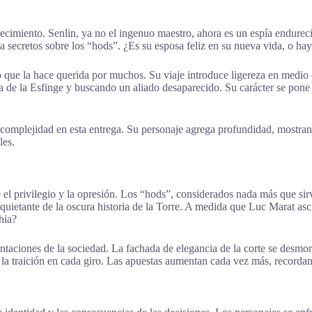
imiento. Senlin, ya no el ingenuo maestro, ahora es un espía endureci
a secretos sobre los “hods”. ¿Es su esposa feliz en su nueva vida, o h
que la hace querida por muchos. Su viaje introduce ligereza en medio de
 de la Esfinge y buscando un aliado desaparecido. Su carácter se pone 
y complejidad en esta entrega. Su personaje agrega profundidad, mostr
les.
 el privilegio y la opresión. Los “hods”, considerados nada más que sir
quietante de la oscura historia de la Torre. A medida que Luc Marat asc
hia?
entaciones de la sociedad. La fachada de elegancia de la corte se desmo
 la traición en cada giro. Las apuestas aumentan cada vez más, recordan