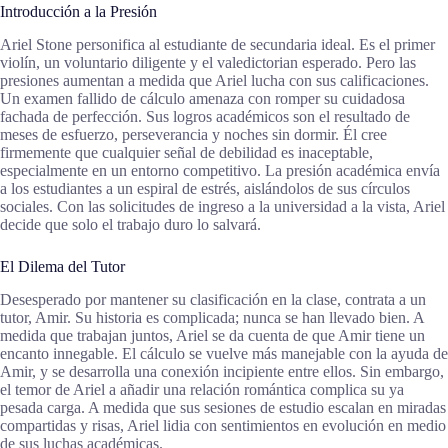
Introducción a la Presión
Ariel Stone personifica al estudiante de secundaria ideal. Es el primer
violín, un voluntario diligente y el valedictorian esperado. Pero las
presiones aumentan a medida que Ariel lucha con sus calificaciones.
Un examen fallido de cálculo amenaza con romper su cuidadosa
fachada de perfección. Sus logros académicos son el resultado de
meses de esfuerzo, perseverancia y noches sin dormir. Él cree
firmemente que cualquier señal de debilidad es inaceptable,
especialmente en un entorno competitivo. La presión académica envía
a los estudiantes a un espiral de estrés, aislándolos de sus círculos
sociales. Con las solicitudes de ingreso a la universidad a la vista, Ariel
decide que solo el trabajo duro lo salvará.
El Dilema del Tutor
Desesperado por mantener su clasificación en la clase, contrata a un
tutor, Amir. Su historia es complicada; nunca se han llevado bien. A
medida que trabajan juntos, Ariel se da cuenta de que Amir tiene un
encanto innegable. El cálculo se vuelve más manejable con la ayuda de
Amir, y se desarrolla una conexión incipiente entre ellos. Sin embargo,
el temor de Ariel a añadir una relación romántica complica su ya
pesada carga. A medida que sus sesiones de estudio escalan en miradas
compartidas y risas, Ariel lidia con sentimientos en evolución en medio
de sus luchas académicas.