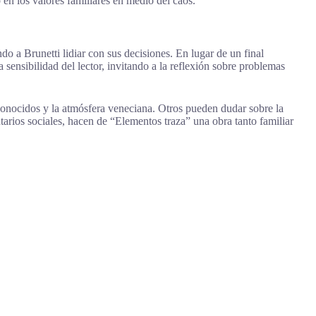
en los valores familiares en medio del caos.
do a Brunetti lidiar con sus decisiones. En lugar de un final
 sensibilidad del lector, invitando a la reflexión sobre problemas
es conocidos y la atmósfera veneciana. Otros pueden dudar sobre la
ntarios sociales, hacen de “Elementos traza” una obra tanto familiar