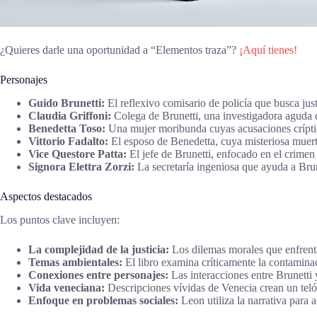
¿Quieres darle una oportunidad a “Elementos traza”?
¡Aquí tienes!
Personajes
Guido Brunetti:
El reflexivo comisario de policía que busca ju
Claudia Griffoni:
Colega de Brunetti, una investigadora aguda q
Benedetta Toso:
Una mujer moribunda cuyas acusaciones críptic
Vittorio Fadalto:
El esposo de Benedetta, cuya misteriosa muert
Vice Questore Patta:
El jefe de Brunetti, enfocado en el crimen
Signora Elettra Zorzi:
La secretaría ingeniosa que ayuda a Brun
Aspectos destacados
Los puntos clave incluyen:
La complejidad de la justicia:
Los dilemas morales que enfrenta
Temas ambientales:
El libro examina críticamente la contaminac
Conexiones entre personajes:
Las interacciones entre Brunetti
Vida veneciana:
Descripciones vívidas de Venecia crean un telón
Enfoque en problemas sociales:
Leon utiliza la narrativa para 