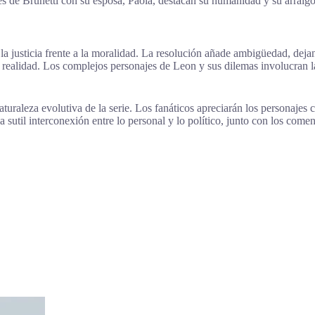
s de Brunetti con su esposa, Paola, destacan su humanidad y su arraigo 
la justicia frente a la moralidad. La resolución añade ambigüedad, dejan
la realidad. Los complejos personajes de Leon y sus dilemas involucran la
 naturaleza evolutiva de la serie. Los fanáticos apreciarán los personaj
a sutil interconexión entre lo personal y lo político, junto con los come