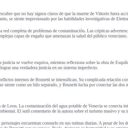
scubre que no hay signos claros de que la muerte de Vittorio fuera accide
to, se siente impresionado por las habilidades investigativas de Elettra 
na red completa de problemas de contaminación. Las cripticas advertenc
mplejas capas de engaño que amenazan la salud del público veneciano. S
a justicia se vuelve esquiva, mientras reflexiona sobre la obra de Esqu
 lograr una verdadera justicia en un sistema imperfecto.
nflictos internos de Brunetti se intensifican. Su complicada relación co
se siente como un hilo separado, y Brunetti lucha por conectar las dos n
 de Leon. La contaminación del agua potable de Venecia se conecta intr
mbiental. El sutil comentario de la autora sobre el turismo masivo y su
ersonajes encuentran consuelo en sus rutinas diarias. A pesar de los des