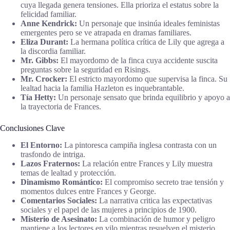
cuya llegada genera tensiones. Ella prioriza el estatus sobre la
felicidad familiar.
Anne Kendrick:
Un personaje que insinúa ideales feministas
emergentes pero se ve atrapada en dramas familiares.
Eliza Durant:
La hermana política crítica de Lily que agrega a
la discordia familiar.
Mr. Gibbs:
El mayordomo de la finca cuya accidente suscita
preguntas sobre la seguridad en Risings.
Mr. Crocker:
El estricto mayordomo que supervisa la finca. Su
lealtad hacia la familia Hazleton es inquebrantable.
Tía Hetty:
Un personaje sensato que brinda equilibrio y apoyo a
la trayectoria de Frances.
Conclusiones Clave
El Entorno:
La pintoresca campiña inglesa contrasta con un
trasfondo de intriga.
Lazos Fraternos:
La relación entre Frances y Lily muestra
temas de lealtad y protección.
Dinamismo Romántico:
El compromiso secreto trae tensión y
momentos dulces entre Frances y George.
Comentarios Sociales:
La narrativa critica las expectativas
sociales y el papel de las mujeres a principios de 1900.
Misterio de Asesinato:
La combinación de humor y peligro
mantiene a los lectores en vilo mientras resuelven el misterio.