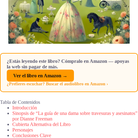
¿Estás leyendo este libro? Cómpralo en Amazon — apoyas
la web sin pagar de más.
Ver el libro en Amazon →
¿Prefieres escuchar? Buscar el audiolibro en Amazon ›
Tabla de Contenidos
Introducción
Sinopsis de “La guía de una dama sobre travesuras y asesinatos”
por Dianne Freeman
Cubierta Alternativa del Libro
Personajes
Conclusiones Clave