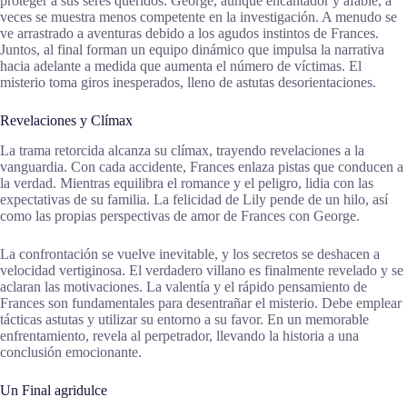
proteger a sus seres queridos. George, aunque encantador y afable, a
veces se muestra menos competente en la investigación. A menudo se
ve arrastrado a aventuras debido a los agudos instintos de Frances.
Juntos, al final forman un equipo dinámico que impulsa la narrativa
hacia adelante a medida que aumenta el número de víctimas. El
misterio toma giros inesperados, lleno de astutas desorientaciones.
Revelaciones y Clímax
La trama retorcida alcanza su clímax, trayendo revelaciones a la
vanguardia. Con cada accidente, Frances enlaza pistas que conducen a
la verdad. Mientras equilibra el romance y el peligro, lidia con las
expectativas de su familia. La felicidad de Lily pende de un hilo, así
como las propias perspectivas de amor de Frances con George.
La confrontación se vuelve inevitable, y los secretos se deshacen a
velocidad vertiginosa. El verdadero villano es finalmente revelado y se
aclaran las motivaciones. La valentía y el rápido pensamiento de
Frances son fundamentales para desentrañar el misterio. Debe emplear
tácticas astutas y utilizar su entorno a su favor. En un memorable
enfrentamiento, revela al perpetrador, llevando la historia a una
conclusión emocionante.
Un Final agridulce