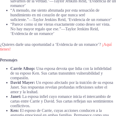
salvarnos de la verdad.”―Taylor Jenkins Reid, ‘Evidencia de un
romance’
“A menudo, me siento abrumada por esta sensación de
hundimiento en mi corazón de que nunca seré
suficiente.”―Taylor Jenkins Reid, ‘Evidencia de un romance’
“Parece como si me vieras exactamente como deseo ser vista.
No hay mayor regalo que ese.”―Taylor Jenkins Reid,
‘Evidencia de un romance’
¿Quieres darle una oportunidad a ‘Evidencia de un romance’?
¡Aquí
tienes!
Personajes
Carrie Allsop:
Una esposa devota que lidia con la infidelidad
de su esposo Ken. Sus cartas transmiten vulnerabilidad y
compasión.
David Mayer:
Un esposo afectado por la traición de su esposa
Janet. Sus respuestas revelan profundas reflexiones sobre el
amor y la lealtad.
Janet:
La esposa infiel cuyo romance inicia el intercambio de
cartas entre Carrie y David. Sus cartas reflejan sus sentimientos
conflictivos.
Ken:
El esposo de Carrie, cuyas acciones conducen a la
angustia emocional en ambas familias. Permanece como una