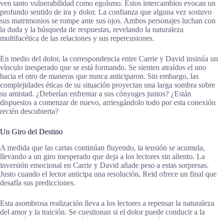
ven tanto vulnerabilidad como egoísmo. Estos intercambios evocan un
profundo sentido de ira y dolor. La confianza que alguna vez sostuvo
sus matrimonios se rompe ante sus ojos. Ambos personajes luchan con
la duda y la búsqueda de respuestas, revelando la naturaleza
multifacética de las relaciones y sus repercusiones.
En medio del dolor, la correspondencia entre Carrie y David insinúa un
vínculo inesperado que se está formando. Se sienten atraídos el uno
hacia el otro de maneras que nunca anticiparon. Sin embargo, las
complejidades éticas de su situación proyectan una larga sombra sobre
su amistad. ¿Deberían enfrentar a sus cónyuges juntos? ¿Están
dispuestos a comenzar de nuevo, arriesgándolo todo por esta conexión
recién descubierta?
Un Giro del Destino
A medida que las cartas continúan fluyendo, la tensión se acumula,
llevando a un giro inesperado que deja a los lectores sin aliento. La
inversión emocional en Carrie y David añade peso a estas sorpresas.
Justo cuando el lector anticipa una resolución, Reid ofrece un final que
desafía sus predicciones.
Esta asombrosa realización lleva a los lectores a repensar la naturaleza
del amor y la traición. Se cuestionan si el dolor puede conducir a la