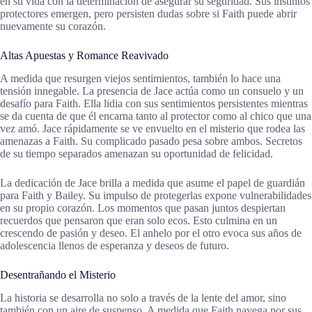
en su vida con la determinación de asegurar su seguridad. Sus instintos
protectores emergen, pero persisten dudas sobre si Faith puede abrir
nuevamente su corazón.
Altas Apuestas y Romance Reavivado
A medida que resurgen viejos sentimientos, también lo hace una
tensión innegable. La presencia de Jace actúa como un consuelo y un
desafío para Faith. Ella lidia con sus sentimientos persistentes mientras
se da cuenta de que él encarna tanto al protector como al chico que una
vez amó. Jace rápidamente se ve envuelto en el misterio que rodea las
amenazas a Faith. Su complicado pasado pesa sobre ambos. Secretos
de su tiempo separados amenazan su oportunidad de felicidad.
La dedicación de Jace brilla a medida que asume el papel de guardián
para Faith y Bailey. Su impulso de protegerlas expone vulnerabilidades
en su propio corazón. Los momentos que pasan juntos despiertan
recuerdos que pensaron que eran solo ecos. Esto culmina en un
crescendo de pasión y deseo. El anhelo por el otro evoca sus años de
adolescencia llenos de esperanza y deseos de futuro.
Desentrañando el Misterio
La historia se desarrolla no solo a través de la lente del amor, sino
también con un aire de suspenso. A medida que Faith navega por sus