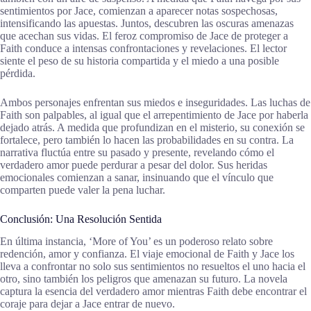
sentimientos por Jace, comienzan a aparecer notas sospechosas,
intensificando las apuestas. Juntos, descubren las oscuras amenazas
que acechan sus vidas. El feroz compromiso de Jace de proteger a
Faith conduce a intensas confrontaciones y revelaciones. El lector
siente el peso de su historia compartida y el miedo a una posible
pérdida.
Ambos personajes enfrentan sus miedos e inseguridades. Las luchas de
Faith son palpables, al igual que el arrepentimiento de Jace por haberla
dejado atrás. A medida que profundizan en el misterio, su conexión se
fortalece, pero también lo hacen las probabilidades en su contra. La
narrativa fluctúa entre su pasado y presente, revelando cómo el
verdadero amor puede perdurar a pesar del dolor. Sus heridas
emocionales comienzan a sanar, insinuando que el vínculo que
comparten puede valer la pena luchar.
Conclusión: Una Resolución Sentida
En última instancia, ‘More of You’ es un poderoso relato sobre
redención, amor y confianza. El viaje emocional de Faith y Jace los
lleva a confrontar no solo sus sentimientos no resueltos el uno hacia el
otro, sino también los peligros que amenazan su futuro. La novela
captura la esencia del verdadero amor mientras Faith debe encontrar el
coraje para dejar a Jace entrar de nuevo.