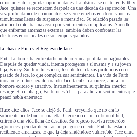
emociones de segundas oportunidades. La historia se centra en Faith y
Jace, quienes se reconectan después de una década de separación. Una
vez profundamente enamorados, se ven envueltos en circunstancias
tumultuosas llenas de suspenso e intensidad. Su relación pasada les
atormenta mientras navegan por sentimientos complicados. A medida
que enfrentan amenazas externas, también deben confrontar las
cicatrices emocionales de su tiempo separados.
Luchas de Faith y el Regreso de Jace
Faith Linbrock ha enfrentado un dolor y una pérdida inimaginables.
Después de quedar viuda, intenta protegerse a sí misma y a su joven
hija, Bailey. Su difunto esposo, Joseph, tenía lazos profundos con el
pasado de Jace, lo que complica sus sentimientos. La vida de Faith
toma un giro inesperado cuando Jace Jacobs reaparece, ahora un
hombre exitoso y atractivo. Instantáneamente, su química anterior
resurge. Sin embargo, Faith no está lista para abrazar sentimientos que
pensó había enterrado.
Hace diez años, Jace se alejó de Faith, creyendo que no era lo
suficientemente bueno para ella. Creciendo en un entorno difícil,
enfrentó una vida llena de desafíos. Su regreso reaviva recuerdos
agridulces, pero también trae un peligro creciente. Faith ha estado
recibiendo amenazas, lo que la deja sintiéndose vulnerable. Jace entra