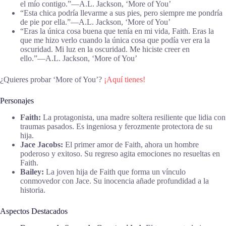
el mío contigo.”―A.L. Jackson, ‘More of You’
“Esta chica podría llevarme a sus pies, pero siempre me pondría
de pie por ella.”―A.L. Jackson, ‘More of You’
“Eras la única cosa buena que tenía en mi vida, Faith. Eras la
que me hizo verlo cuando la única cosa que podía ver era la
oscuridad. Mi luz en la oscuridad. Me hiciste creer en
ello.”―A.L. Jackson, ‘More of You’
¿Quieres probar ‘More of You’?
¡Aquí tienes!
Personajes
Faith:
La protagonista, una madre soltera resiliente que lidia con
traumas pasados. Es ingeniosa y ferozmente protectora de su
hija.
Jace Jacobs:
El primer amor de Faith, ahora un hombre
poderoso y exitoso. Su regreso agita emociones no resueltas en
Faith.
Bailey:
La joven hija de Faith que forma un vínculo
conmovedor con Jace. Su inocencia añade profundidad a la
historia.
Aspectos Destacados