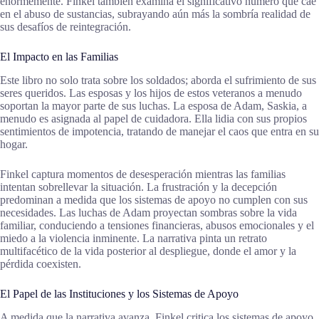
enormemente. Finkel también examina el significativo número que cae
en el abuso de sustancias, subrayando aún más la sombría realidad de
sus desafíos de reintegración.
El Impacto en las Familias
Este libro no solo trata sobre los soldados; aborda el sufrimiento de sus
seres queridos. Las esposas y los hijos de estos veteranos a menudo
soportan la mayor parte de sus luchas. La esposa de Adam, Saskia, a
menudo es asignada al papel de cuidadora. Ella lidia con sus propios
sentimientos de impotencia, tratando de manejar el caos que entra en su
hogar.
Finkel captura momentos de desesperación mientras las familias
intentan sobrellevar la situación. La frustración y la decepción
predominan a medida que los sistemas de apoyo no cumplen con sus
necesidades. Las luchas de Adam proyectan sombras sobre la vida
familiar, conduciendo a tensiones financieras, abusos emocionales y el
miedo a la violencia inminente. La narrativa pinta un retrato
multifacético de la vida posterior al despliegue, donde el amor y la
pérdida coexisten.
El Papel de las Instituciones y los Sistemas de Apoyo
A medida que la narrativa avanza, Finkel critica los sistemas de apoyo