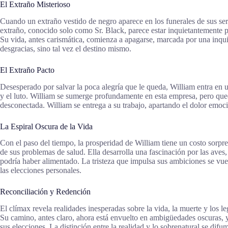
El Extraño Misterioso
Cuando un extraño vestido de negro aparece en los funerales de sus ser
extraño, conocido solo como Sr. Black, parece estar inquietantemente pr
Su vida, antes carismática, comienza a apagarse, marcada por una inquie
desgracias, sino tal vez el destino mismo.
El Extraño Pacto
Desesperado por salvar la poca alegría que le queda, William entra en 
y el luto. William se sumerge profundamente en esta empresa, pero qued
desconectada. William se entrega a su trabajo, apartando el dolor emoci
La Espiral Oscura de la Vida
Con el paso del tiempo, la prosperidad de William tiene un costo sorpr
de sus problemas de salud. Ella desarrolla una fascinación por las aves
podría haber alimentado. La tristeza que impulsa sus ambiciones se vuel
las elecciones personales.
Reconciliación y Redención
El clímax revela realidades inesperadas sobre la vida, la muerte y los 
Su camino, antes claro, ahora está envuelto en ambigüedades oscuras, y
sus elecciones. La distinción entre la realidad y lo sobrenatural se difu