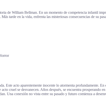
historia de William Bellman. En un momento de competencia infantil imp
Más tarde en la vida, enfrenta las misteriosas consecuencias de su pas
 Horror
nda. Este acto aparentemente inocente lo atormenta profundamente. En
 acto cruel se desvanecen. Años después, se encuentra prosperando en l
an. Una conexión no vista entre su pasado y futuro comienza a desenre