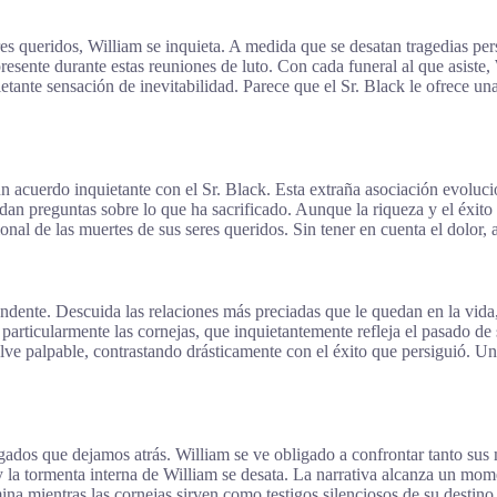
es queridos, William se inquieta. A medida que se desatan tragedias pe
esente durante estas reuniones de luto. Con cada funeral al que asiste,
tante sensación de inevitabilidad. Parece que el Sr. Black le ofrece una
un acuerdo inquietante con el Sr. Black. Esta extraña asociación evolu
an preguntas sobre lo que ha sacrificado. Aunque la riqueza y el éxito 
onal de las muertes de sus seres queridos. Sin tener en cuenta el dolor,
endente. Descuida las relaciones más preciadas que le quedan en la vida
, particularmente las cornejas, que inquietantemente refleja el pasado d
ve palpable, contrastando drásticamente con el éxito que persiguió. Una 
legados que dejamos atrás. William se ve obligado a confrontar tanto su
 la tormenta interna de William se desata. La narrativa alcanza un mom
mina mientras las cornejas sirven como testigos silenciosos de su destino.