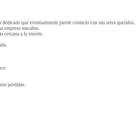
or dedicado que eventualmente pierde contacto con sus seres queridos.
una empresa macabra.
ia cercana a la muerte.
ada.
nce.
ones perdidas.