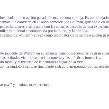
nfluenciada por su acción pasada de matar a una corneja. Es un trabajad
ficativos. Se convierte en el socio comercial de Bellman, guiándolo en 
agedias familiares y se fascina con las cornejas después de una experienc
iliar tradicional ensombrecida por la muerte y la pérdida.
el destino de William y sirven como recordatorios de su mala acción pas
te inocente de William en su infancia tiene consecuencias de gran alca
s actitudes victorianas hacia la muerte y las prácticas funerarias.
ón moral y el misterio de la naturaleza fugaz de la vida.
to, llevándolo a sentirse finalmente aislado y arrepentido por las relaci
rar más” y arruines tu experiencia.