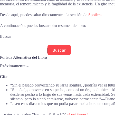
memoria, el remordimiento y la fragilidad de la existencia. Un giro inq
Desde aquí, puedes saltar directamente a la sección de
Spoilers
.
A continuación, puedes buscar otro resumen de libro:
Buscar
Buscar
Portada Alternativa del Libro
Próximamente…
Citas
“Sin el pasado proyectando su larga sombra, ¿podrías ver el fu
“Sintió algo moverse en su pecho, como si un órgano hubiera sid
desde su pecho a lo largo de sus venas hasta cada extremidad. Se
silencio, pero lo sintió enraizarse, volverse permanente.”―Dian
“…en esos días en los que no podía pasar media hora en compañí
¿Te gustaría probar “Bellman & Black”?
¡Aquí tienes!