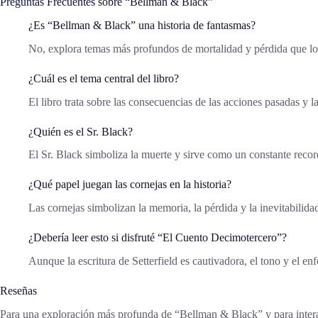
Preguntas Frecuentes sobre “Bellman & Black”
¿Es “Bellman & Black” una historia de fantasmas?
No, explora temas más profundos de mortalidad y pérdida que los
¿Cuál es el tema central del libro?
El libro trata sobre las consecuencias de las acciones pasadas y la 
¿Quién es el Sr. Black?
El Sr. Black simboliza la muerte y sirve como un constante record
¿Qué papel juegan las cornejas en la historia?
Las cornejas simbolizan la memoria, la pérdida y la inevitabilida
¿Debería leer esto si disfruté “El Cuento Decimotercero”?
Aunque la escritura de Setterfield es cautivadora, el tono y el en
Reseñas
Para una exploración más profunda de “Bellman & Black” y para interact