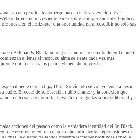
rsonales, cada pérdida lo sumerge más en la desesperación. Este
 William lidia con un creciente temor sobre la importancia del hombre.
 propuesta en el horizonte, una oportunidad para reescribir no solo sus
ciona en Bellman & Black, un negocio inquietante centrado en la muerte
comienzan a llenar el vacío, su alma se siente cada vez más
 aprende que no todos los pactos vienen sin un precio.
, especialmente con su hija, Dora. Su vínculo se vuelve tenso a pesar
e su padre. El costo de su obsesión nubló el amor y la conexión que
lucha interna se manifiesta, llevando a preguntas sobre la libertad y
s malas acciones del pasado como la verdadera identidad del Sr. Black.
ento de reconocimiento en el que debe enfrentar las repercusiones de
 Al final, la quietud de la vida presenta lecciones profundas sobre la