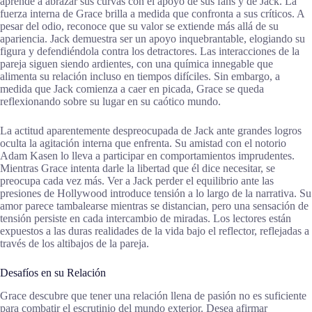
aprende a abrazar sus curvas con el apoyo de sus fans y de Jack. La
fuerza interna de Grace brilla a medida que confronta a sus críticos. A
pesar del odio, reconoce que su valor se extiende más allá de su
apariencia. Jack demuestra ser un apoyo inquebrantable, elogiando su
figura y defendiéndola contra los detractores. Las interacciones de la
pareja siguen siendo ardientes, con una química innegable que
alimenta su relación incluso en tiempos difíciles. Sin embargo, a
medida que Jack comienza a caer en picada, Grace se queda
reflexionando sobre su lugar en su caótico mundo.
La actitud aparentemente despreocupada de Jack ante grandes logros
oculta la agitación interna que enfrenta. Su amistad con el notorio
Adam Kasen lo lleva a participar en comportamientos imprudentes.
Mientras Grace intenta darle la libertad que él dice necesitar, se
preocupa cada vez más. Ver a Jack perder el equilibrio ante las
presiones de Hollywood introduce tensión a lo largo de la narrativa. Su
amor parece tambalearse mientras se distancian, pero una sensación de
tensión persiste en cada intercambio de miradas. Los lectores están
expuestos a las duras realidades de la vida bajo el reflector, reflejadas a
través de los altibajos de la pareja.
Desafíos en su Relación
Grace descubre que tener una relación llena de pasión no es suficiente
para combatir el escrutinio del mundo exterior. Desea afirmar