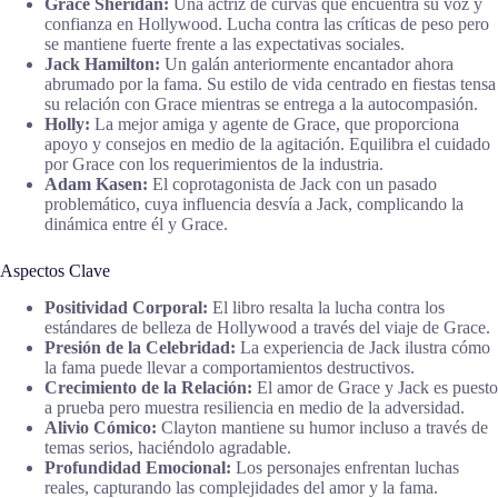
Grace Sheridan:
Una actriz de curvas que encuentra su voz y
confianza en Hollywood. Lucha contra las críticas de peso pero
se mantiene fuerte frente a las expectativas sociales.
Jack Hamilton:
Un galán anteriormente encantador ahora
abrumado por la fama. Su estilo de vida centrado en fiestas tensa
su relación con Grace mientras se entrega a la autocompasión.
Holly:
La mejor amiga y agente de Grace, que proporciona
apoyo y consejos en medio de la agitación. Equilibra el cuidado
por Grace con los requerimientos de la industria.
Adam Kasen:
El coprotagonista de Jack con un pasado
problemático, cuya influencia desvía a Jack, complicando la
dinámica entre él y Grace.
Aspectos Clave
Positividad Corporal:
El libro resalta la lucha contra los
estándares de belleza de Hollywood a través del viaje de Grace.
Presión de la Celebridad:
La experiencia de Jack ilustra cómo
la fama puede llevar a comportamientos destructivos.
Crecimiento de la Relación:
El amor de Grace y Jack es puesto
a prueba pero muestra resiliencia en medio de la adversidad.
Alivio Cómico:
Clayton mantiene su humor incluso a través de
temas serios, haciéndolo agradable.
Profundidad Emocional:
Los personajes enfrentan luchas
reales, capturando las complejidades del amor y la fama.