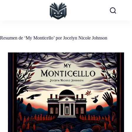
Saltar
al
contenido
Resumen de ‘My Monticello’ por Jocelyn Nicole Johnson