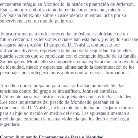
encuentran refugio en Monticello, la histórica plantación de Jefferson.
Este santuario simboliza tanto herencia como tormento, mientras
Da’Naisha reflexiona sobre su ascendencia mientras lucha por su
supervivencia en un mundo peligroso.
Johnson sumerge a los lectores en la atmósfera escalofriante de un
futuro cercano. Las tensiones raciales han estallado, y el tejido social se
desgarra bajo presión. El grupo de Da’Naisha, compuesto por
individuos diversos, representa la lucha por la seguridad. Entre ellos,
guarda secretos que se entrelazan con el complejo legado de su familia.
Su tiempo en Monticello se convierte en una exploración conmovedora
de identidad, miedo y esperanza, alimentando la determinación de los
personajes por protegerse unos a otros contra fuerzas abrumadoras.
A medida que se preparan para una confrontación inevitable, las
tensiones dentro del grupo se intensifican. Johnson entrelaza
hábilmente narrativas históricas inquietantes con sus luchas actuales.
Los ecos inquietantes del pasado de Monticello pesaban en la
conciencia de Da’Naisha, incluso mientras lucha por forjar un futuro
para su hijo no nacido en medio del caos. Las apuestas aumentan a
medida que enfrentan la misma violencia que los llevó a este hogar
legendario.
Cortos: Iluminando Experiencias de Raza e Identidad