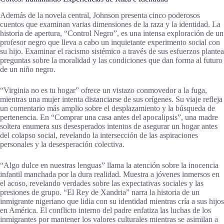
Además de la novela central, Johnson presenta cinco poderosos
cuentos que examinan varias dimensiones de la raza y la identidad. La
historia de apertura, “Control Negro”, es una intensa exploración de un
profesor negro que lleva a cabo un inquietante experimento social con
su hijo. Examinar el racismo sistémico a través de sus esfuerzos plantea
preguntas sobre la moralidad y las condiciones que dan forma al futuro
de un niño negro.
“Virginia no es tu hogar” ofrece un vistazo conmovedor a la fuga,
mientras una mujer intenta distanciarse de sus orígenes. Su viaje refleja
un comentario más amplio sobre el desplazamiento y la búsqueda de
pertenencia. En “Comprar una casa antes del apocalipsis”, una madre
soltera enumera sus desesperados intentos de asegurar un hogar antes
del colapso social, revelando la intersección de las aspiraciones
personales y la desesperación colectiva.
“Algo dulce en nuestras lenguas” llama la atención sobre la inocencia
infantil manchada por la dura realidad. Muestra a jóvenes inmersos en
el acoso, revelando verdades sobre las expectativas sociales y las
presiones de grupo. “El Rey de Xandria” narra la historia de un
inmigrante nigeriano que lidia con su identidad mientras cría a sus hijos
en América. El conflicto interno del padre enfatiza las luchas de los
inmigrantes por mantener los valores culturales mientras se asimilan a