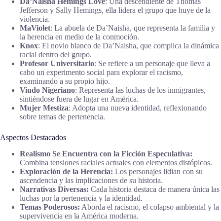
Da’Naisha Hemings Love
: Una descendiente de Thomas
Jefferson y Sally Hemings, ella lidera el grupo que huye de la
violencia.
MaViolet
: La abuela de Da’Naisha, que representa la familia y
la herencia en medio de la conmoción.
Knox
: El novio blanco de Da’Naisha, que complica la dinámica
racial dentro del grupo.
Profesor Universitario
: Se refiere a un personaje que lleva a
cabo un experimento social para explorar el racismo,
examinando a su propio hijo.
Viudo Nigeriano
: Representa las luchas de los inmigrantes,
sintiéndose fuera de lugar en América.
Mujer Mestiza
: Adopta una nueva identidad, reflexionando
sobre temas de pertenencia.
Aspectos Destacados
Realismo Se Encuentra con la Ficción Especulativa:
Combina tensiones raciales actuales con elementos distópicos.
Exploración de la Herencia:
Los personajes lidian con su
ascendencia y las implicaciones de su historia.
Narrativas Diversas:
Cada historia destaca de manera única las
luchas por la pertenencia y la identidad.
Temas Poderosos:
Aborda el racismo, el colapso ambiental y la
supervivencia en la América moderna.