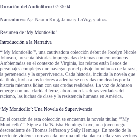
Duración del Audiolibro:
07:36:04
Narradores:
Aja Naomi King, January LaVoy, y otros.
Resumen de ‘My Monticello’
Introducción a la Narrativa
“’My Monticello’”, una cautivadora colección debut de Jocelyn Nicole
Johnson, presenta historias impregnadas de temas contemporáneos.
Ambientadas en el contexto de Virginia, los relatos están llenos de
personajes complejos que navegan por el paisaje tumultuoso de la raza,
la pertenencia y la supervivencia. Cada historia, incluida la novela que
da título, invita a los lectores a adentrarse en vidas moldeadas por la
historia mientras lidian con sus crudas realidades. La voz de Johnson
emerge con una claridad feroz, abordando las duras verdades del
racismo, las luchas de clase y la resistencia humana en América.
‘My Monticello’: Una Novela de Supervivencia
En el corazón de esta colección se encuentra la novela titular, “’My
Monticello’”. Sigue a Da’Naisha Hemings Love, una joven negra
descendiente de Thomas Jefferson y Sally Hemings. En medio de la
creciente violencia provocada por una milicia blanca, ella y sus vecinos