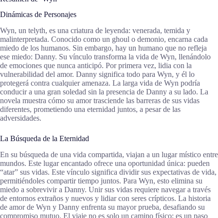
Dinámicas de Personajes
Wyn, un telyth, es una criatura de leyenda: venerada, temida y
malinterpretada. Conocido como un ghoul o demonio, encarna cada
miedo de los humanos. Sin embargo, hay un humano que no refleja
ese miedo: Danny. Su vínculo transforma la vida de Wyn, llenándolo
de emociones que nunca anticipó. Por primera vez, lidia con la
vulnerabilidad del amor. Danny significa todo para Wyn, y él lo
protegerá contra cualquier amenaza. La larga vida de Wyn podría
conducir a una gran soledad sin la presencia de Danny a su lado. La
novela muestra cómo su amor trasciende las barreras de sus vidas
diferentes, prometiendo una eternidad juntos, a pesar de las
adversidades.
La Búsqueda de la Eternidad
En su búsqueda de una vida compartida, viajan a un lugar místico entre
mundos. Este lugar encantado ofrece una oportunidad única: pueden
“atar” sus vidas. Este vínculo significa dividir sus expectativas de vida,
permitiéndoles compartir tiempo juntos. Para Wyn, esto elimina su
miedo a sobrevivir a Danny. Unir sus vidas requiere navegar a través
de entornos extraños y nuevos y lidiar con seres crípticos. La historia
de amor de Wyn y Danny enfrenta su mayor prueba, desafiando su
compromiso mutuo. El viaje no es solo un camino físico; es un paso