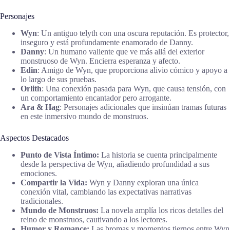
Personajes
Wyn
: Un antiguo telyth con una oscura reputación. Es protector,
inseguro y está profundamente enamorado de Danny.
Danny
: Un humano valiente que ve más allá del exterior
monstruoso de Wyn. Encierra esperanza y afecto.
Edin
: Amigo de Wyn, que proporciona alivio cómico y apoyo a
lo largo de sus pruebas.
Orlith
: Una conexión pasada para Wyn, que causa tensión, con
un comportamiento encantador pero arrogante.
Ara & Hag
: Personajes adicionales que insinúan tramas futuras
en este inmersivo mundo de monstruos.
Aspectos Destacados
Punto de Vista Íntimo:
La historia se cuenta principalmente
desde la perspectiva de Wyn, añadiendo profundidad a sus
emociones.
Compartir la Vida:
Wyn y Danny exploran una única
conexión vital, cambiando las expectativas narrativas
tradicionales.
Mundo de Monstruos:
La novela amplía los ricos detalles del
reino de monstruos, cautivando a los lectores.
Humor y Romance:
Las bromas y momentos tiernos entre Wyn