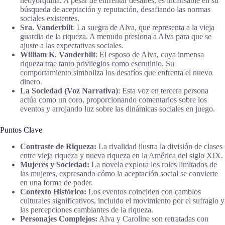
neoyorquina. A pesar de enfrentar desaires, es incansable en su
búsqueda de aceptación y reputación, desafiando las normas
sociales existentes.
Sra. Vanderbilt
: La suegra de Alva, que representa a la vieja
guardia de la riqueza. A menudo presiona a Alva para que se
ajuste a las expectativas sociales.
William K. Vanderbilt
: El esposo de Alva, cuya inmensa
riqueza trae tanto privilegios como escrutinio. Su
comportamiento simboliza los desafíos que enfrenta el nuevo
dinero.
La Sociedad (Voz Narrativa)
: Esta voz en tercera persona
actúa como un coro, proporcionando comentarios sobre los
eventos y arrojando luz sobre las dinámicas sociales en juego.
Puntos Clave
Contraste de Riqueza:
La rivalidad ilustra la división de clases
entre vieja riqueza y nueva riqueza en la América del siglo XIX.
Mujeres y Sociedad:
La novela explora los roles limitados de
las mujeres, expresando cómo la aceptación social se convierte
en una forma de poder.
Contexto Histórico:
Los eventos coinciden con cambios
culturales significativos, incluido el movimiento por el sufragio y
las percepciones cambiantes de la riqueza.
Personajes Complejos:
Alva y Caroline son retratadas con