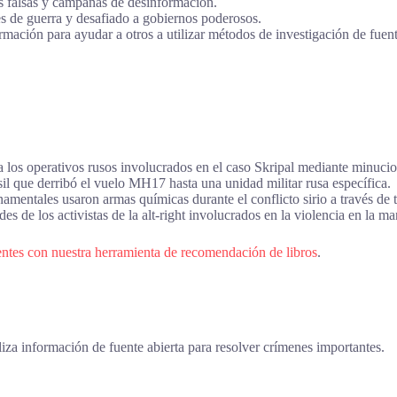
as falsas y campañas de desinformación.
s de guerra y desafiado a gobiernos poderosos.
rmación para ayudar a otros a utilizar métodos de investigación de fuent
a los operativos rusos involucrados en el caso Skripal mediante minucios
sil que derribó el vuelo MH17 hasta una unidad militar rusa específica.
mentales usaron armas químicas durante el conflicto sirio a través de t
es de los activistas de la alt-right involucrados en la violencia en la ma
ntes con nuestra herramienta de recomendación de libros
.
liza información de fuente abierta para resolver crímenes importantes.