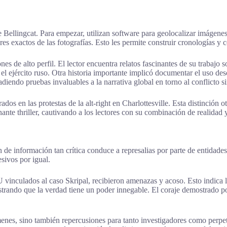
e Bellingcat. Para empezar, utilizan software para geolocalizar imágenes 
es exactos de las fotografías. Esto les permite construir cronologías y c
nes de alto perfil. El lector encuentra relatos fascinantes de su trabaj
el ejército ruso. Otra historia importante implicó documentar el uso de
adiendo pruebas invaluables a la narrativa global en torno al conflicto si
dos en las protestas de la alt-right en Charlottesville. Esta distinción 
te thriller, cautivando a los lectores con su combinación de realidad 
 de información tan crítica conduce a represalias por parte de entidade
sivos por igual.
vinculados al caso Skripal, recibieron amenazas y acoso. Esto indica la
ostrando que la verdad tiene un poder innegable. El coraje demostrado p
crímenes, sino también repercusiones para tanto investigadores como per