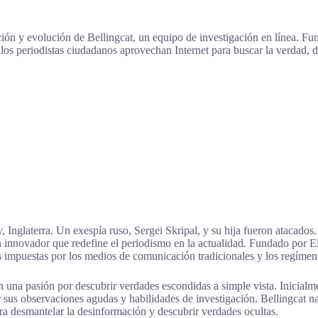
ión y evolución de Bellingcat, un equipo de investigación en línea. Fund
 los periodistas ciudadanos aprovechan Internet para buscar la verdad, de
nglaterra. Un exespía ruso, Sergei Skripal, y su hija fueron atacados. 
 innovador que redefine el periodismo en la actualidad. Fundado por Eli
as impuestas por los medios de comunicación tradicionales y los regímene
 una pasión por descubrir verdades escondidas a simple vista. Inici
r sus observaciones agudas y habilidades de investigación. Bellingcat 
a desmantelar la desinformación y descubrir verdades ocultas.